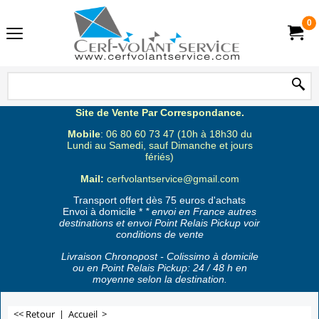
0
Site de Vente Par Correspondance.
Mobile
: 06 80 60 73 47 (10h à 18h30 du
Lundi au Samedi, sauf Dimanche et jours
fériés)
Mail:
cerfvolantservice@gmail.com
Transport offert dès 75 euros d'achats
Envoi à domicile *
* envoi en France autres
destinations et envoi Point Relais Pickup voir
conditions de vente
Livraison Chronopost - Colissimo à domicile
ou en Point Relais Pickup: 24 / 48 h en
moyenne selon la destination.
<< Retour
|
Accueil
>