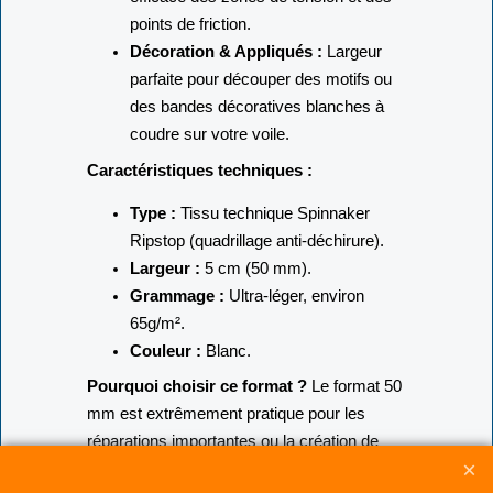
Renforts de structure :
Protection
efficace des zones de tension et des
points de friction.
Décoration & Appliqués :
Largeur
parfaite pour découper des motifs ou
des bandes décoratives blanches à
coudre sur votre voile.
Caractéristiques techniques :
Type :
Tissu technique Spinnaker
Ripstop (quadrillage anti-déchirure).
Largeur :
5 cm (50 mm).
Grammage :
Ultra-léger,
environ
65g/m².
Couleur :
Blanc.
Pourquoi choisir ce format ?
Le format 50
mm est extrêmement pratique pour les
réparations importantes ou la création de