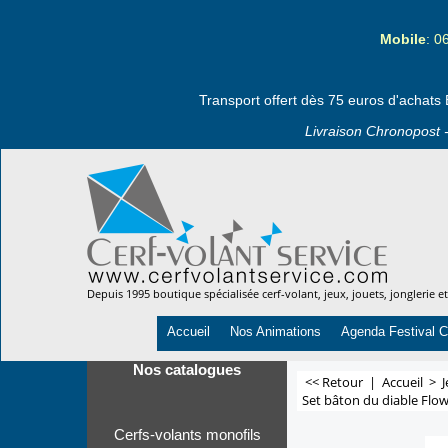
Mobile
: 0
Transport offert dès 75 euros d'achats 
Livraison Chronopost -
Depuis 1995 boutique spécialisée cerf-volant, jeux, jouets, jonglerie e
Accueil
Nos Animations
Agenda Festival C
Nos catalogues
<< Retour
|
Accueil
>
J
Set bâton du diable Flow
Cerfs-volants monofils