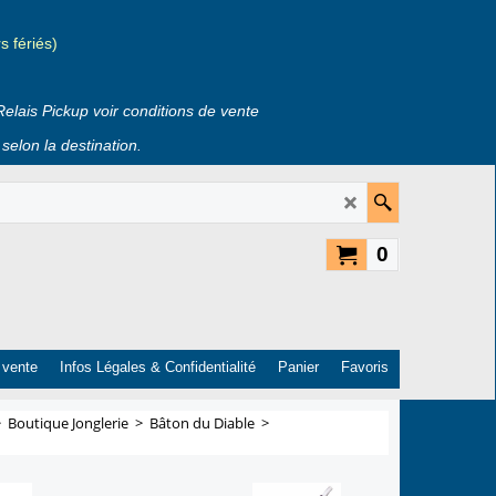
 fériés)
Relais Pickup voir conditions de vente
selon la destination.
0
 vente
Infos Légales & Confidentialité
Panier
Favoris
>
Boutique Jonglerie
>
Bâton du Diable
>