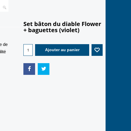
Set bâton du diable Flower
+ baguettes (violet)
19.90
€
e de
lité
Ajouter au panier