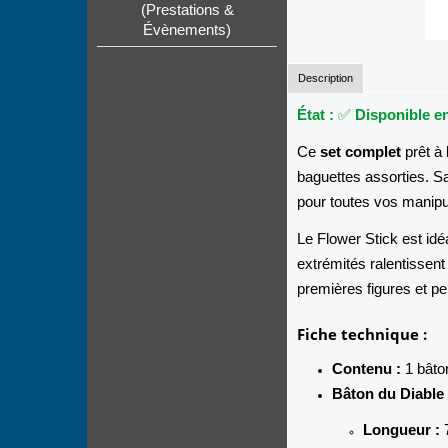
(Prestations &
Évènements)
Description
État :
✅
Disponible e
Ce
set complet
prêt à 
baguettes assorties. Sa 
pour toutes vos manipu
Le Flower Stick est idéa
extrémités ralentissent
premières figures et pe
Fiche technique :
Contenu :
1 bâton
Bâton du Diable 
Longueur :