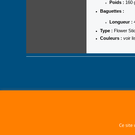
Poids :
160 g
Baguettes :
Longueur :
Type :
Flower Stic
Couleurs :
voir li
Ce site