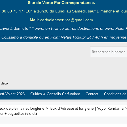
Site de Vente Par Correspondance.
6 80 60 73 47 (10h à 18h30 du Lundi au Samedi, sauf Dimanche et jours
Mail:
cerfvolantservice@gmail.com
Envoi à domicile *
* envoi en France autres destinations et envoi Point 
 Colissimo à domicile ou en Point Relais Pickup: 24 / 48 h en moyenne 
t déco
erf-Volant 2026
Guides & Conseils Cerf-volant
Contact
Conditions de
eux de plein air et Jonglerie
>
Jeux d'Adresse et Jonglerie | Yoyo, Kendama
er + baguettes (violet)