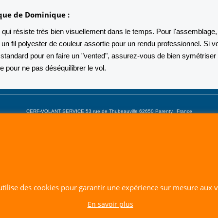
ique de Dominique :
 qui résiste très bien visuellement dans le temps. Pour l'assemblage,
r un fil polyester de couleur assortie pour un rendu professionnel. Si 
 standard pour en faire un "vented", assurez-vous de bien symétriser
 pour ne pas déséquilibrer le vol.
CERF-VOLANT SERVICE 53 rue de Thubeauville 62650 Parenty. France
Site de Vente Par Correspondance.
Vente directe auprès de notre local uniquement sur rendez-vous
Tél: 06 80 60 73 47 Mail:
cerfvolantservice@gmail.com
Contactez nous de 10 h à 18 h 30 tous les jours sauf le Dimanche et jours fériés
RCS A 401 633 383 Siret: 401 633 383 00047
TVA: FR 144 01 633 383 Code APE: 4765Z
 utilise des cookies pour garantir une expérience sur mesure aux vi
En savoir plus
Boutique en ligne créés avec le logiciel eCommerce ShopFactory