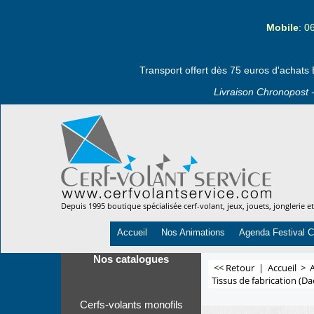
Mobile
: 0
Transport offert dès 75 euros d'achats 
Livraison Chronopost -
Depuis 1995 boutique spécialisée cerf-volant, jeux, jouets, jonglerie e
Accueil
Nos Animations
Agenda Festival C
Nos catalogues
<< Retour
|
Accueil
>
A
Tissus de fabrication (Da
Cerfs-volants monofils