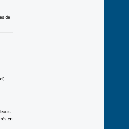
es de
el).
leaux.
vrés en