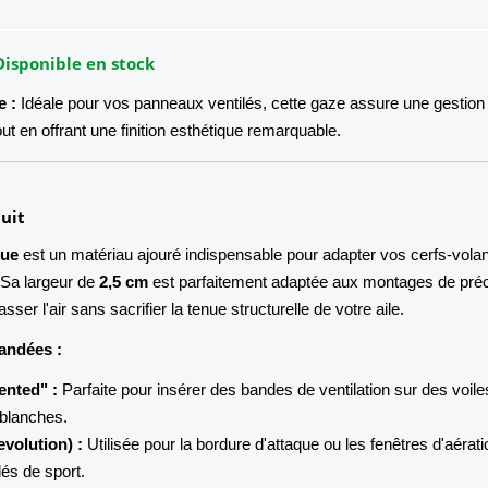
Disponible en stock
e :
Idéale pour vos panneaux ventilés, cette gaze assure une gestion 
tout en offrant une finition esthétique remarquable.
uit
eue
est un matériau ajouré indispensable pour adapter vos cerfs-vola
. Sa largeur de
2,5 cm
est parfaitement adaptée aux montages de préc
sser l'air sans sacrifier la tenue structurelle de votre aile.
andées :
ented" :
Parfaite pour insérer des bandes de ventilation sur des voile
 blanches.
evolution) :
Utilisée pour la bordure d'attaque ou les fenêtres d'aérati
lés de sport.