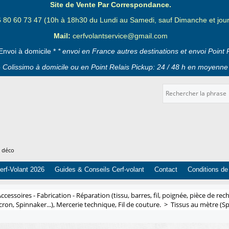
Site de Vente Par Correspondance.
6 80 60 73 47 (10h à 18h30 du Lundi au Samedi, sauf Dimanche et jours
Mail:
cerfvolantservice@gmail.com
Envoi à domicile *
* envoi en France autres destinations et envoi Point 
 Colissimo à domicile ou en Point Relais Pickup: 24 / 48 h en moyenne 
t déco
erf-Volant 2026
Guides & Conseils Cerf-volant
Contact
Conditions de
ccessoires - Fabrication - Réparation (tissu, barres, fil, poignée, pièce de rech
cron, Spinnaker...), Mercerie technique, Fil de couture.
>
Tissus au mètre (Sp