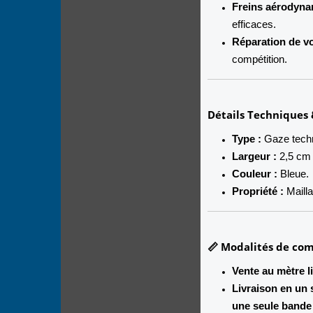
Freins aérodyna
efficaces.
Réparation de vo
compétition.
Détails Techniques 
Type :
Gaze techni
Largeur :
2,5 cm
Couleur :
Bleue.
Propriété :
Mailla
📏 Modalités de c
Vente au mètre li
Livraison en un 
une seule bande