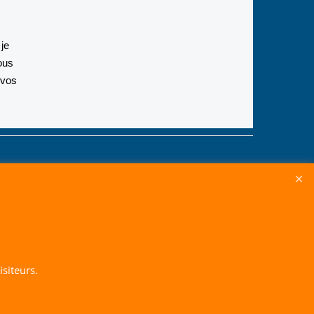
 je
vous
 vos
siteurs.