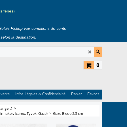
 fériés)
Relais Pickup voir conditions de vente
selon la destination.
0
 vente
Infos Légales & Confidentialité
Panier
Favoris
ange...)
>
innaker, Icarex, Tyvek, Gaze)
>
Gaze Bleue 2,5 cm