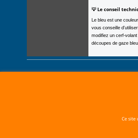
💡 Le conseil techn
Le bleu est une couleur
vous conseille d'utilise
modifiez un cerf-volant
découpes de gaze bleue
Ce site