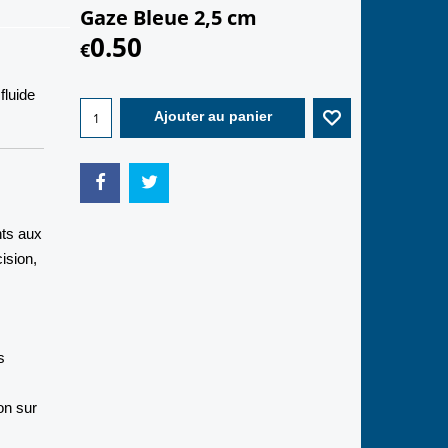
Gaze Bleue 2,5 cm
0.50
€
fluide
Ajouter au panier
nts aux
ision,
s
on sur