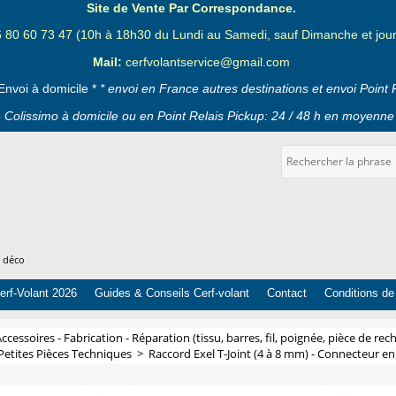
Site de Vente Par Correspondance.
6 80 60 73 47 (10h à 18h30 du Lundi au Samedi, sauf Dimanche et jours
Mail:
cerfvolantservice@gmail.com
Envoi à domicile *
* envoi en France autres destinations et envoi Point 
 Colissimo à domicile ou en Point Relais Pickup: 24 / 48 h en moyenne 
t déco
erf-Volant 2026
Guides & Conseils Cerf-volant
Contact
Conditions de
ccessoires - Fabrication - Réparation (tissu, barres, fil, poignée, pièce de rech
Petites Pièces Techniques
>
Raccord Exel T-Joint (4 à 8 mm) - Connecteur en