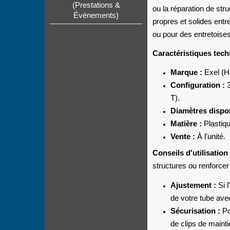
(Prestations &
ou la réparation de str
Évènements)
propres et solides entr
ou pour des entretoises
Caractéristiques tech
Marque :
Exel (Ha
Configuration :
3
T).
Diamètres dispon
Matière :
Plastiqu
Vente :
À l'unité.
Conseils d'utilisation 
structures ou renforcer
Ajustement :
Si l
de votre tube avec
Sécurisation :
Po
de clips de mainti