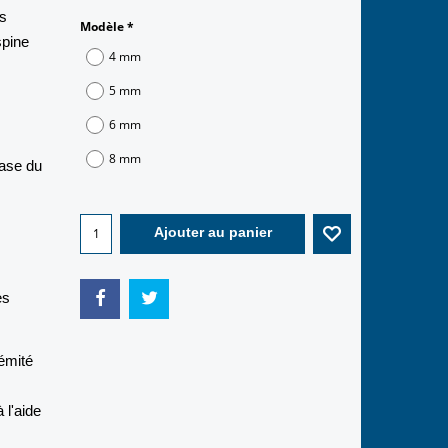
ns
Modèle
*
spine
4 mm
5 mm
6 mm
8 mm
base du
Ajouter au panier
es
rémité
 l'aide