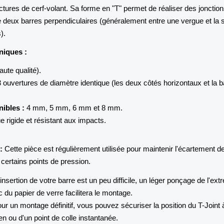
uctures de cerf-volant. Sa forme en "T" permet de réaliser des jonctio
e deux barres perpendiculaires (généralement entre une vergue et la 
).
niques :
ute qualité).
 ouvertures de diamètre identique (les deux côtés horizontaux et la 
ibles :
4 mm, 5 mm, 6 mm et 8 mm.
e rigide et résistant aux impacts.
:
Cette pièce est régulièrement utilisée pour maintenir l'écartement d
 certains points de pression.
'insertion de votre barre est un peu difficile, un léger ponçage de l'ext
 du papier de verre facilitera le montage.
ur un montage définitif, vous pouvez sécuriser la position du T-Joint à
en ou d'un point de colle instantanée.