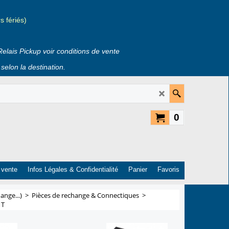
 fériés)
Relais Pickup voir conditions de vente
selon la destination.
0
 vente
Infos Légales & Confidentialité
Panier
Favoris
ange...)
>
Pièces de rechange & Connectiques
>
 T