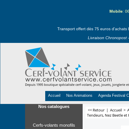
Mobile
: 0
Transport offert dès 75 euros d'achats 
Livraison Chronopost -
Depuis 1995 boutique spécialisée cerf-volant, jeux, jouets, jonglerie e
Accueil
Nos Animations
Agenda Festival C
Nos catalogues
<< Retour
|
Accueil
>
A
Tendeurs, Nez Beetle et 
Cerfs-volants monofils