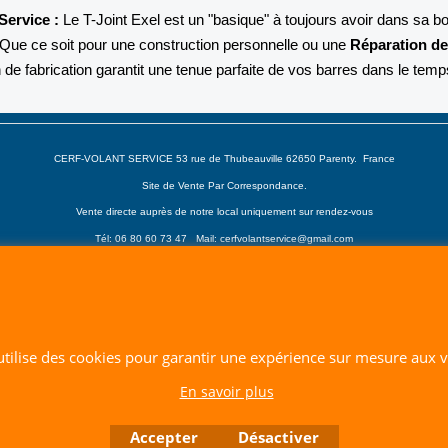
Service :
Le T-Joint Exel est un "basique" à toujours avoir dans sa bo
 Que ce soit pour une construction personnelle ou une
Réparation de
n de fabrication garantit une tenue parfaite de vos barres dans le temp
CERF-VOLANT SERVICE 53 rue de Thubeauville 62650 Parenty. France
Site de Vente Par Correspondance.
Vente directe auprès de notre local uniquement sur rendez-vous
Tél: 06 80 60 73 47 Mail:
cerfvolantservice@gmail.com
Contactez nous de 10 h à 18 h 30 tous les jours sauf le Dimanche et jours fériés
RCS A 401 633 383 Siret: 401 633 383 00047
TVA: FR 144 01 633 383 Code APE: 4765Z
 utilise des cookies pour garantir une expérience sur mesure aux vi
Boutique en ligne créés avec le logiciel eCommerce ShopFactory
En savoir plus
Accepter
Désactiver