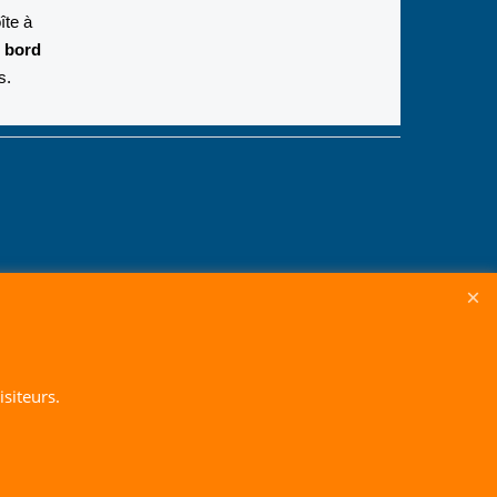
îte à
 bord
s.
siteurs.