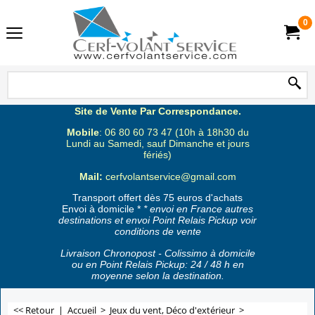
0
Site de Vente Par Correspondance.
Mobile
: 06 80 60 73 47 (10h à 18h30 du
Lundi au Samedi, sauf Dimanche et jours
fériés)
Mail:
cerfvolantservice@gmail.com
Transport offert dès 75 euros d'achats
Envoi à domicile *
* envoi en France autres
destinations et envoi Point Relais Pickup voir
conditions de vente
Livraison Chronopost - Colissimo à domicile
ou en Point Relais Pickup: 24 / 48 h en
moyenne selon la destination.
<< Retour
|
Accueil
>
Jeux du vent, Déco d'extérieur
>