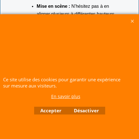
Mise en scène :
N'hésitez pas à en
aligner plusieurs à différentes hauteurs
pour créer un véritable chemin de
couleurs lors de vos événements en
extérieur.
Entretien :
Comme pour toutes nos
décorations textiles, je vous
recommande de le mettre à l'abri par
vent très fort ou tempête pour
préserver la structure et l'éclat des
Ce site utilise des cookies pour garantir une expérience
couleurs sur le long terme."
sur mesure aux visiteurs.
CERF-VOLANT SERVICE 53 rue de Thubeauville 62650 Parenty. France
En savoir plus
Site de Vente Par Correspondance.
Accepter
Désactiver
Vente directe auprès de notre local uniquement sur rendez-vous
Tél: 06 80 60 73 47 Mail:
cerfvolantservice@gmail.com
Contactez nous de 10 h à 18 h 30 tous les jours sauf le Dimanche et jours fériés
RCS A 401 633 383 Siret: 401 633 383 00047
TVA: FR 144 01 633 383 Code APE: 4765Z