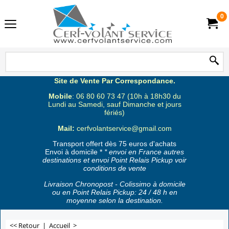
0
Site de Vente Par Correspondance.
Mobile
: 06 80 60 73 47 (10h à 18h30 du
Lundi au Samedi, sauf Dimanche et jours
fériés)
Mail:
cerfvolantservice@gmail.com
Transport offert dès 75 euros d'achats
Envoi à domicile *
* envoi en France autres
destinations et envoi Point Relais Pickup voir
conditions de vente
Livraison Chronopost - Colissimo à domicile
ou en Point Relais Pickup: 24 / 48 h en
moyenne selon la destination.
<< Retour
|
Accueil
>