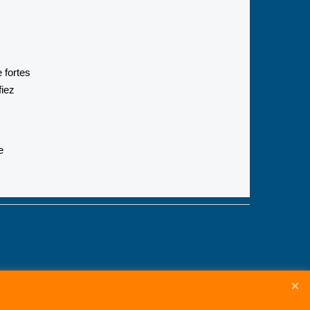
 fortes
fiez
e