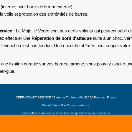
interne, pour barre de 6 mm externe).
e voile et protection des extrémités de barres.
ervice :
Le Mojo, le Verve sont des cerfs-volants qui peuvent subir de
ez effectuer une
Réparation de bord d'attaque
suite à un choc, véri
l'encoche n'est pas fendue. Une encoche abîmée peut couper votre
une fixation durable sur vos barres carbone, vous pouvez ajouter un
per-glue.
CERF-VOLANT SERVICE 53 rue de Thubeauville 62650 Parenty. France
Site de Vente Par Correspondance.
Vente directe auprès de notre local uniquement sur rendez-vous
Tél: 06 80 60 73 47 Mail:
cerfvolantservice@gmail.com
Contactez nous de 10 h à 18 h 30 tous les jours sauf le Dimanche et jours fériés