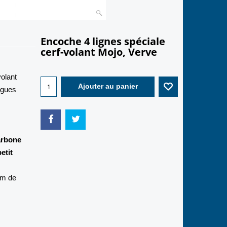
Encoche 4 lignes spéciale
cerf-volant Mojo, Verve
2.00
€
volant
rgues
Ajouter au panier
carbone
etit
mm de