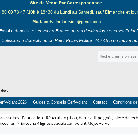
Site de Vente Par Correspondance.
6 80 60 73 47 (10h à 18h30 du Lundi au Samedi, sauf Dimanche et jours
Mail:
cerfvolantservice@gmail.com
Envoi à domicile *
* envoi en France autres destinations et envoi Point 
 Colissimo à domicile ou en Point Relais Pickup: 24 / 48 h en moyenne 
t déco
erf-Volant 2026
Guides & Conseils Cerf-volant
Contact
Conditions de
ccessoires - Fabrication - Réparation (tissu, barres, fil, poignée, pièce de rech
Encoches
>
Encoche 4 lignes spéciale cerf-volant Mojo, Verve