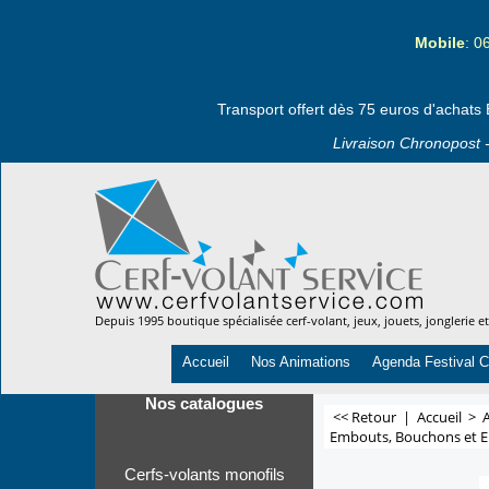
Mobile
: 0
Transport offert dès 75 euros d'achats 
Livraison Chronopost -
Depuis 1995 boutique spécialisée cerf-volant, jeux, jouets, jonglerie e
Accueil
Nos Animations
Agenda Festival C
Nos catalogues
<< Retour
|
Accueil
>
A
Embouts, Bouchons et 
Cerfs-volants monofils