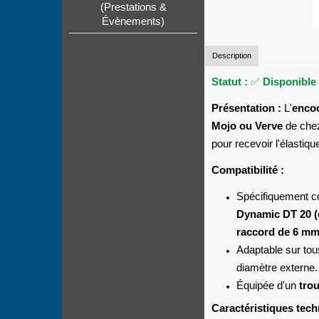
(Prestations &
Évènements)
Description
Statut :
✅
Disponible
Présentation :
L'
enco
Mojo ou Verve
de chez
pour recevoir l'élastiqu
Compatibilité :
Spécifiquement c
Dynamic DT 20 (e
raccord de 6 mm
Adaptable sur tou
diamètre externe.
Équipée d'un
trou
Caractéristiques tech