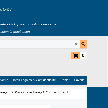
 fériés)
Relais Pickup voir conditions de vente
selon la destination.
0
 vente
Infos Légales & Confidentialité
Panier
Favoris
ange...)
>
Pièces de rechange & Connectiques
>