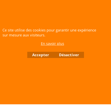
fibre de verre.
Fixation :
Si vous l'installez sur un
balcon, assurez-vous que le piquet est
bien calé pour éviter qu'une
Ce site utilise des cookies pour garantir une expérience
bourrasque ne l'emporte."
sur mesure aux visiteurs.
CERF-VOLANT SERVICE 53 rue de Thubeauville 62650 Parenty. France
En savoir plus
Site de Vente Par Correspondance.
Vente directe auprès de notre local uniquement sur rendez-vous
Accepter
Désactiver
Tél: 06 80 60 73 47 Mail:
cerfvolantservice@gmail.com
Contactez nous de 10 h à 18 h 30 tous les jours sauf le Dimanche et jours fériés
RCS A 401 633 383 Siret: 401 633 383 00047
TVA: FR 144 01 633 383 Code APE: 4765Z
Boutique en ligne créés avec le logiciel eCommerce ShopFactory