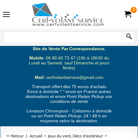
0
Site de Vente Par Correspondance.
Mobile
: 06 80 60 73 47 (10h à 18h30 du
Lundi au Samedi, sauf Dimanche et jours
fériés)
Mail:
cerfvolantservice@gmail.com
Transport offert dès 75 euros d'achats
Envoi à domicile *
* envoi en France autres
destinations et envoi Point Relais Pickup voir
conditions de vente
Livraison Chronopost - Colissimo à domicile
ou en Point Relais Pickup: 24 / 48 h en
moyenne selon la destination.
<< Retour
|
Accueil
>
Jeux du vent, Déco d'extérieur
>