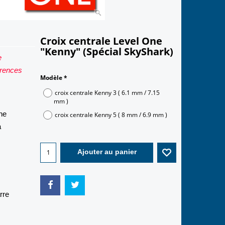
Croix centrale Level One
"Kenny" (Spécial SkyShark)
e
2.50
€
férences
Modèle
*
,
croix centrale Kenny 3 ( 6.1 mm / 7.15
ne
mm )
a
croix centrale Kenny 5 ( 8 mm / 6.9 mm )
Ajouter au panier
rre