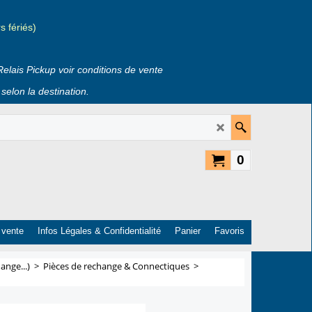
 fériés)
Relais Pickup voir conditions de vente
selon la destination.
0
 vente
Infos Légales & Confidentialité
Panier
Favoris
ange...)
>
Pièces de rechange & Connectiques
>