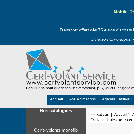
Mobile
: 0
Transport offert dès 75 euros d'achats 
Livraison Chronopost -
Depuis 1995 boutique spécialisée cerf-volant, jeux, jouets, jonglerie e
Accueil
Nos Animations
Agenda Festival C
Nos catalogues
<< Retour
|
Accueil
>
A
Croix centrales pour cer
Cerfs-volants monofils