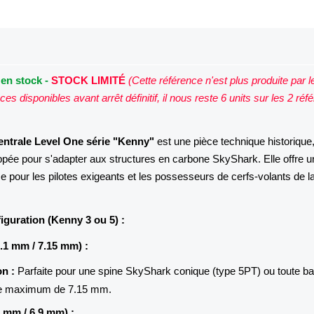
 en stock -
STOCK LIMITÉ
(Cette référence n'est plus produite par l
ces disponibles avant arrêt définitif, il nous reste 6 units sur les 2 ré
entrale Level One série "Kenny"
est une pièce technique historique
pée pour s'adapter aux structures en carbone SkyShark. Elle offre u
e pour les pilotes exigeants et les possesseurs de cerfs-volants de l
iguration (Kenny 3 ou 5) :
.1 mm / 7.15 mm) :
n :
Parfaite pour une spine SkyShark conique (type 5PT) ou toute ba
re maximum de 7.15 mm.
 mm / 6.9 mm) :