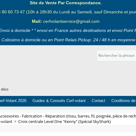
Site de Vente Par Correspondance.
6 80 60 73 47 (10h à 18h30 du Lundi au Samedi, sauf Dimanche et jours
Mail:
cerfvolantservice@gmail.com
Envoi à domicile *
* envoi en France autres destinations et envoi Point 
 Colissimo à domicile ou en Point Relais Pickup: 24 / 48 h en moyenne 
t déco
erf-Volant 2026
Guides & Conseils Cerf-volant
Contact
Conditions de
ccessoires - Fabrication - Réparation (tissu, barres, fil, poignée, pièce de rech
f-volant
>
Croix centrale Level One "Kenny" (Spécial SkyShark)