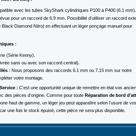
tible avec les tubes SkyShark cylindriques P100 à P400 (6.1 mm).
évue pour un raccord de 6.9 mm. Possibilité d'utiliser un raccord ext
 Black Diamond Nitro) en effectuant un léger ponçage manuel pour
niques :
ne (Série Kenny).
(livrée sans ou avec son raccord central).
lés :
Nous proposons des raccords 6.1 mm ou 7.15 mm sur notre
mpléter votre montage.
Service :
C'est une opportunité unique de remettre en état vos ancie
c des pièces d'origine. Comme pour toute
Réparation de bord d'at
bone haut de gamme, un léger jeu peut apparaître selon l'usure de vo
car une fois le stock épuisé, cette pièce ne sera plus disponible.