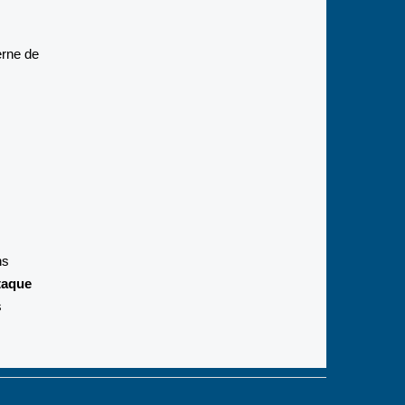
erne de
ns
taque
s