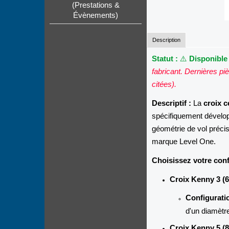
(Prestations &
Évènements)
Description
Statut :
⚠️
Disponible
fabricant. Dernières piè
citées).
Descriptif :
La
croix c
spécifiquement dévelop
géométrie de vol précis
marque Level One.
Choisissez votre conf
Croix Kenny 3 (6
Configuratio
d'un diamèt
Croix Kenny 5 (8