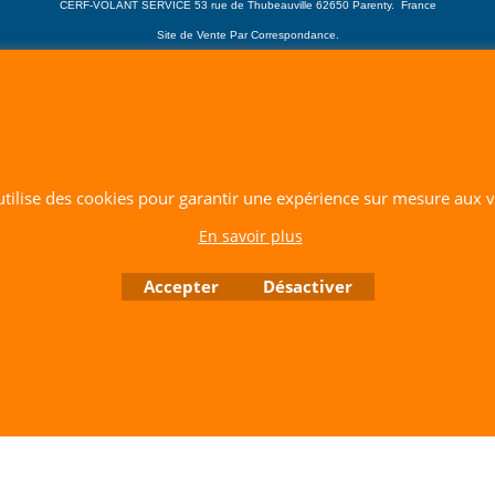
CERF-VOLANT SERVICE 53 rue de Thubeauville 62650 Parenty. France
Site de Vente Par Correspondance.
Vente directe auprès de notre local uniquement sur rendez-vous
Tél: 06 80 60 73 47 Mail:
cerfvolantservice@gmail.com
Contactez nous de 10 h à 18 h 30 tous les jours sauf le Dimanche et jours fériés
RCS A 401 633 383 Siret: 401 633 383 00047
TVA: FR 144 01 633 383 Code APE: 4765Z
 utilise des cookies pour garantir une expérience sur mesure aux vi
Boutique en ligne créés avec le logiciel eCommerce ShopFactory
En savoir plus
Accepter
Désactiver