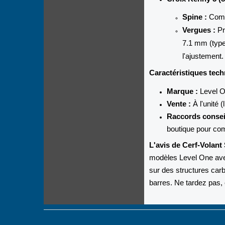
Spine :
Compa
Vergues :
Pr
7.1 mm (type
l'ajustement.
Caractéristiques tech
Marque :
Level O
Vente :
À l'unité 
Raccords conseil
boutique pour co
L'avis de Cerf-Volant 
modèles Level One ave
sur des structures car
barres. Ne tardez pas, 