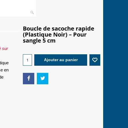
Boucle de sacoche rapide
(Plastique Noir) – Pour
sangle 5 cm
2.20
é sur
€
tique
Ajouter au panier
se en
de