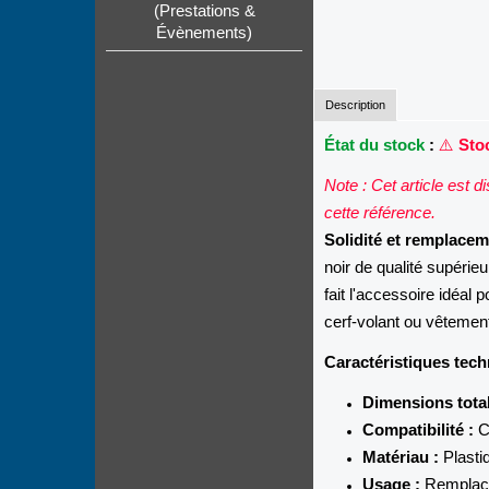
(Prestations &
Évènements)
Description
État du stock
:
⚠️
Stoc
Note : Cet article est 
cette référence.
Solidité et remplace
noir de qualité supérie
fait l'accessoire idéal
cerf-volant ou vêtement
Caractéristiques tech
Dimensions total
Compatibilité :
C
Matériau :
Plastiq
Usage :
Remplacem