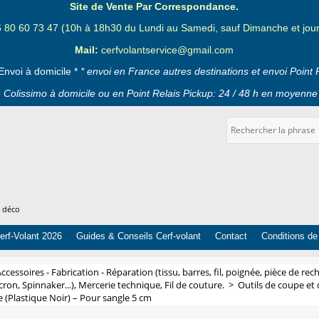
Site de Vente Par Correspondance.
6 80 60 73 47 (10h à 18h30 du Lundi au Samedi, sauf Dimanche et jours
Mail:
cerfvolantservice@gmail.com
Envoi à domicile *
* envoi en France autres destinations et envoi Point 
 Colissimo à domicile ou en Point Relais Pickup: 24 / 48 h en moyenne 
t déco
erf-Volant 2026
Guides & Conseils Cerf-volant
Contact
Conditions de
ccessoires - Fabrication - Réparation (tissu, barres, fil, poignée, pièce de rech
cron, Spinnaker...), Mercerie technique, Fil de couture.
>
Outils de coupe et
 (Plastique Noir) – Pour sangle 5 cm