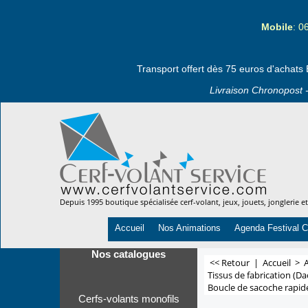
Mobile
: 0
Transport offert dès 75 euros d'achats 
Livraison Chronopost -
Depuis 1995 boutique spécialisée cerf-volant, jeux, jouets, jonglerie e
Accueil
Nos Animations
Agenda Festival C
Nos catalogues
<< Retour
|
Accueil
>
A
Tissus de fabrication (Da
Boucle de sacoche rapide
Cerfs-volants monofils