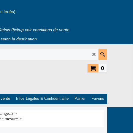
 fériés)
Relais Pickup voir conditions de vente
selon la destination.
0
 vente
Infos Légales & Confidentialité
Panier
Favoris
ange...)
>
 de mesure
>