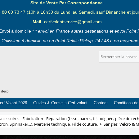
Site de Vente Par Correspondance.
6 80 60 73 47 (10h à 18h30 du Lundi au Samedi, sauf Dimanche et jours
Mail:
cerfvolantservice@gmail.com
Envoi à domicile *
* envoi en France autres destinations et envoi Point 
 Colissimo à domicile ou en Point Relais Pickup: 24 / 48 h en moyenne 
t déco
erf-Volant 2026
Guides & Conseils Cerf-volant
Contact
Conditions de
ccessoires - Fabrication - Réparation (tissu, barres, fil, poignée, pièce de rech
cron, Spinnaker...), Mercerie technique, Fil de couture.
>
Sangles, Velcro & 