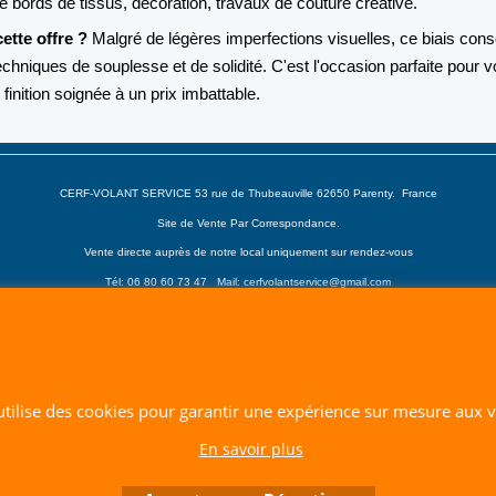
de bords de tissus, décoration, travaux de couture créative.
ette offre ?
Malgré de légères imperfections visuelles, ce biais con
echniques de souplesse et de solidité. C'est l'occasion parfaite pour 
finition soignée à un prix imbattable.
CERF-VOLANT SERVICE 53 rue de Thubeauville 62650 Parenty. France
Site de Vente Par Correspondance.
Vente directe auprès de notre local uniquement sur rendez-vous
Tél: 06 80 60 73 47 Mail:
cerfvolantservice@gmail.com
Contactez nous de 10 h à 18 h 30 tous les jours sauf le Dimanche et jours fériés
RCS A 401 633 383 Siret: 401 633 383 00047
TVA: FR 144 01 633 383 Code APE: 4765Z
 utilise des cookies pour garantir une expérience sur mesure aux vi
Boutique en ligne créés avec le logiciel eCommerce ShopFactory
En savoir plus