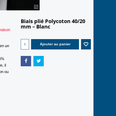
Biais plié Polycoton 40/20
mm – Blanc
raison
-50%
1.00
€
 en un
0.50
€
65%
, il
Ajouter au panier
ion ou