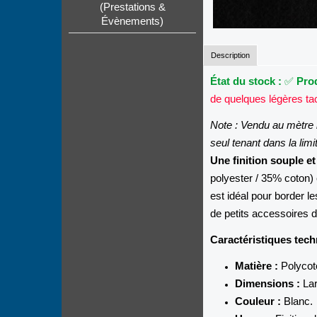
(Prestations &
Évènements)
Description
État du stock :
✅
Prod
de quelques légères tac
Note : Vendu au mètre 
seul tenant dans la limi
Une finition souple e
polyester / 35% coton) 
est idéal pour border l
de petits accessoires d
Caractéristiques tech
Matière :
Polycoto
Dimensions :
Lar
Couleur :
Blanc.