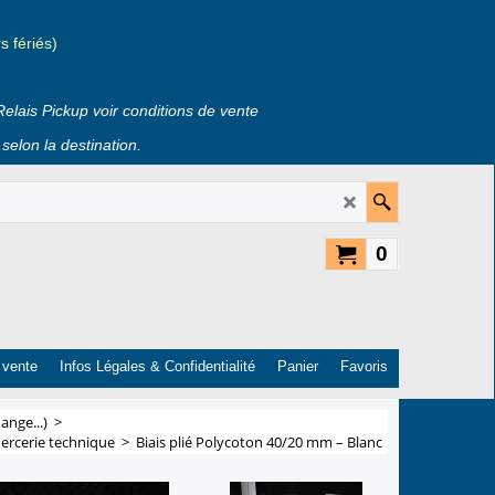
 fériés)
Relais Pickup voir conditions de vente
selon la destination.
0
 vente
Infos Légales & Confidentialité
Panier
Favoris
ange...)
>
Mercerie technique
>
Biais plié Polycoton 40/20 mm – Blanc