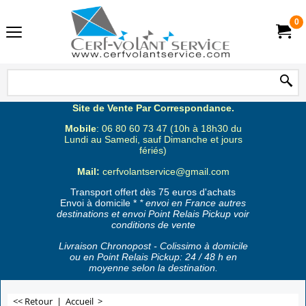
0
Site de Vente Par Correspondance.
Mobile
: 06 80 60 73 47 (10h à 18h30 du
Lundi au Samedi, sauf Dimanche et jours
fériés)
Mail:
cerfvolantservice@gmail.com
Transport offert dès 75 euros d'achats
Envoi à domicile *
* envoi en France autres
destinations et envoi Point Relais Pickup voir
conditions de vente
Livraison Chronopost - Colissimo à domicile
ou en Point Relais Pickup: 24 / 48 h en
moyenne selon la destination.
<< Retour
|
Accueil
>