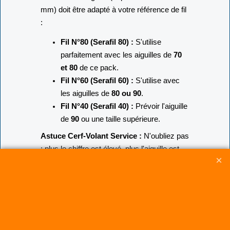
mm) doit être adapté à votre référence de fil
:
Fil N°80 (Serafil 80) :
S'utilise
parfaitement avec les aiguilles de
70
et 80
de ce pack.
Fil N°60 (Serafil 60) :
S'utilise avec
les aiguilles de
80 ou 90
.
Fil N°40 (Serafil 40) :
Prévoir l'aiguille
de
90
ou une taille supérieure.
Astuce Cerf-Volant Service :
N'oubliez pas
: plus le chiffre est élevé, plus l'aiguille est
robuste. Pour une
réparation de bord
d'attaque
efficace, l'aiguille de 90 incluse
dans ce pack est tout à fait indiquée pour
traverser le Dacron.
CERF-VOLANT SERVICE 53 rue de Thubeauville 62650 Parenty. France
Site de Vente Par Correspondance.