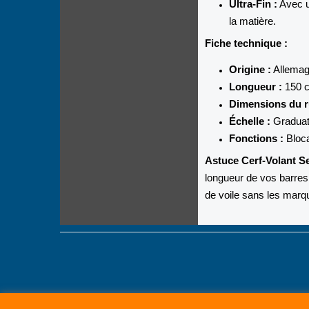
Ultra-Fin :
Avec u
la matière.
Fiche technique :
Origine :
Allemag
Longueur :
150 
Dimensions du r
Échelle :
Graduati
Fonctions :
Bloca
Astuce Cerf-Volant Se
longueur de vos barre
de voile sans les marq