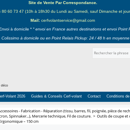
Site de Vente Par Correspondance.
6 80 60 73 47 (10h à 18h30 du Lundi au Samedi, sauf Dimanche et jours
Mail:
cerfvolantservice@gmail.com
Envoi à domicile *
* envoi en France autres destinations et envoi Point 
 Colissimo à domicile ou en Point Relais Pickup: 24 / 48 h en moyenne 
t déco
erf-Volant 2026
Guides & Conseils Cerf-volant
Contact
Conditions de
ccessoires - Fabrication - Réparation (tissu, barres, fil, poignée, pièce de rech
cron, Spinnaker...), Mercerie technique, Fil de couture.
>
Outils de coupe et
 Ergonomique – 150 cm