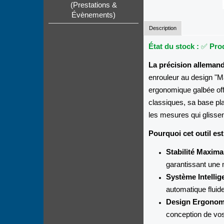
(Prestations &
Évènements)
Description
État du stock :
✅
Prod
La précision allemand
enrouleur au design "
ergonomique galbée offr
classiques,
sa base pla
les mesures qui glissen
Pourquoi cet outil est
Stabilité Maximal
garantissant une 
Système Intellige
automatique fluide
Design Ergonom
conception de vos