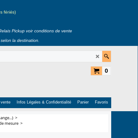
 fériés)
Relais Pickup voir conditions de vente
selon la destination.
0
 vente
Infos Légales & Confidentialité
Panier
Favoris
ange...)
>
 de mesure
>