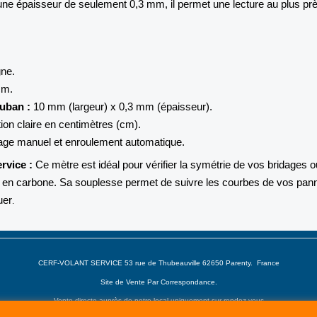
ne épaisseur de seulement 0,
3 mm,
il permet une lecture au plus pr
ne.
cm.
uban :
10 mm (largeur) x 0,
3 mm (épaisseur).
on claire en centimètres (cm).
ge manuel et enroulement automatique.
rvice :
Ce mètre est idéal pour vérifier la symétrie de vos bridages o
s en carbone. Sa souplesse permet de suivre les courbes de vos pa
uer
.
CERF-VOLANT SERVICE 53 rue de Thubeauville 62650 Parenty. France
Site de Vente Par Correspondance.
Vente directe auprès de notre local uniquement sur rendez-vous