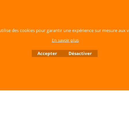
Tél: 06 80 60 73 47 Mail:
cerfvolantservice@gmail.com
Contactez nous de 10 h à 18 h 30 tous les jours sauf le Dimanche et jours fériés
RCS A 401 633 383 Siret: 401 633 383 00047
TVA: FR 144 01 633 383 Code APE: 4765Z
 utilise des cookies pour garantir une expérience sur mesure aux vi
Boutique en ligne créés avec le logiciel eCommerce ShopFactory
En savoir plus
Accepter
Désactiver