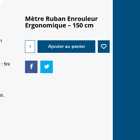
Mètre Ruban Enrouleur
Ergonomique – 150 cm
5.50
€
n
Ajouter au panier
 :
fini
as,