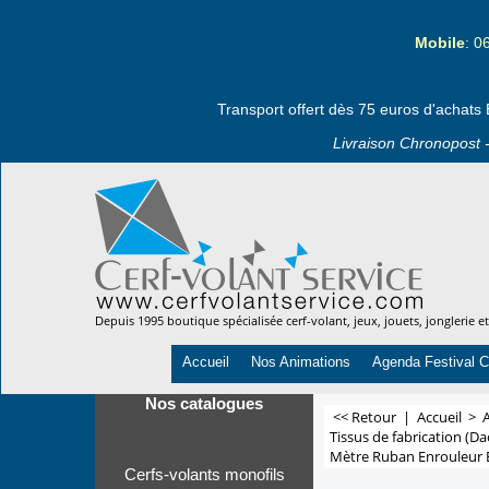
Mobile
: 0
Transport offert dès 75 euros d'achats 
Livraison Chronopost -
Depuis 1995 boutique spécialisée cerf-volant, jeux, jouets, jonglerie e
Accueil
Nos Animations
Agenda Festival C
Nos catalogues
<< Retour
|
Accueil
>
A
Tissus de fabrication (Da
Mètre Ruban Enrouleur
Cerfs-volants monofils