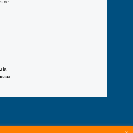
ès de
u la
nneaux