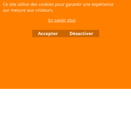
Ce site utilise des cookies pour garantir une expérience
quadkites.org pour parfaire vos montages.
sur mesure aux visiteurs.
CERF-VOLANT SERVICE 53 rue de Thubeauville 62650 Parenty. France
En savoir plus
Site de Vente Par Correspondance.
Vente directe auprès de notre local uniquement sur rendez-vous
Accepter
Désactiver
Tél: 06 80 60 73 47 Mail:
cerfvolantservice@gmail.com
Contactez nous de 10 h à 18 h 30 tous les jours sauf le Dimanche et jours fériés
RCS A 401 633 383 Siret: 401 633 383 00047
TVA: FR 144 01 633 383 Code APE: 4765Z
Boutique en ligne créés avec le logiciel eCommerce ShopFactory