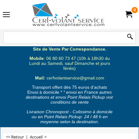
0
Site de Vente Par Correspondance.
Mobile
: 06 80 60 73 47 (10h à 18h30 du
Lundi au Samedi, sauf Dimanche et jours
fériés)
Mail:
cerfvolantservice@gmail.com
Transport offert dès 75 euros d'achats
Envoi à domicile *
* envoi en France autres
destinations et envoi Point Relais Pickup voir
conditions de vente
Livraison Chronopost - Colissimo à domicile
ou en Point Relais Pickup: 24 / 48 h en
moyenne selon la destination.
<< Retour
|
Accueil
>