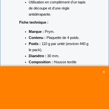
Utilisation en complément d'un tapis
de découpe et d'une règle
antidérapante.
Fiche technique :
Marque :
Prym.
Contenu :
Plaquette de 4 poids.
Poids :
110 g par unité (environ 440 g
le pack).
Diamètre :
30 mm.
Composition :
Housse textile
turquoise, intérieur billes de métal.
Astuce Cerf-Volant Service :
Posez vos
poids aux angles de votre patron pour une
tension homogène. Ils sont particulièrement
utiles pour la construction de cerfs-volants 4
lignes où la symétrie au millimètre est
cruciale.
Découvrez nos conseils sur