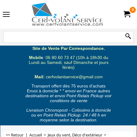
0
Site de Vente Par Correspondance.
Mobile
: 06 80 60 73 47 (10h à 18h30 du
Lundi au Samedi, sauf Dimanche et jours
fériés)
Mail:
cerfvolantservice@gmail.com
Transport offert dès 75 euros d'achats
Envoi à domicile *
* envoi en France autres
destinations et envoi Point Relais Pickup voir
conditions de vente
Livraison Chronopost - Colissimo à domicile
ou en Point Relais Pickup: 24 / 48 h en
moyenne selon la destination.
<< Retour
|
Accueil
>
Jeux du vent, Déco d'extérieur
>