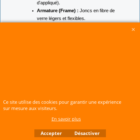
d'appliqué).
Armature (Frame) :
Joncs en fibre de
verre légers et flexibles.
Résistance :
imperméable.
Système mécanique :
Pivot
directionnel automatique à 360°.
Accessoires inclus :
Piquet de
maintien et cheville/tuteur de fixation
au sol.
📦 Contenu du Package
Le moulin à vent Magic Bird.
L'armature en fibre de verre et le
Ce site utilise des cookies pour garantir une expérience
système rotatif.
sur mesure aux visiteurs.
Le piquet de maintien et sa cheville de
En savoir plus
fixation.
CERF-VOLANT SERVICE 53 rue de Thubeauville 62650 Parenty. France
Accepter
Désactiver
Site de Vente Par Correspondance.