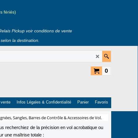
 fériés)
Relais Pickup voir conditions de vente
selon la destination.
0
 vente
Infos Légales & Confidentialité
Panier
Favoris
gnées, Sangles, Barres de Contrôle & Accessoires de Vol.
ous recherchiez de la précision en vol acrobatique ou
r une maîtrise totale :