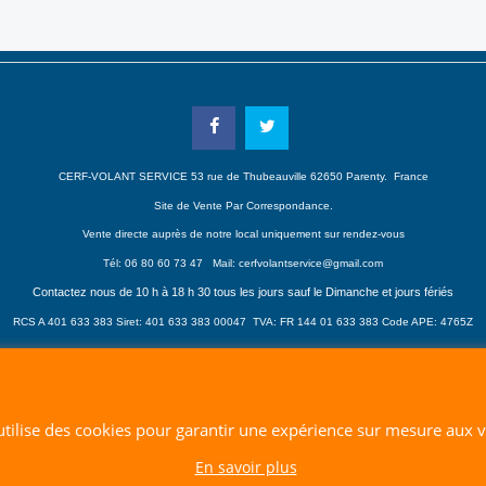
CERF-VOLANT SERVICE 53 rue de Thubeauville 62650 Parenty. France
Site de Vente Par Correspondance.
Vente directe auprès de notre local uniquement sur rendez-vous
Tél: 06 80 60 73 47 Mail:
cerfvolantservice@gmail.com
Contactez nous de 10 h à 18 h 30 tous les jours sauf le Dimanche et jours fériés
RCS A 401 633 383 Siret: 401 633 383 00047
TVA: FR 144 01 633 383 Code APE: 4765Z
Boutique en ligne créés avec le logiciel eCommerce ShopFactory
 utilise des cookies pour garantir une expérience sur mesure aux vi
En savoir plus