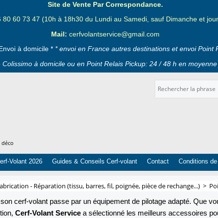
Site de Vente Par Correspondance.
6 80 60 73 47 (10h à 18h30 du Lundi au Samedi, sauf Dimanche et jours
Mail:
cerfvolantservice@gmail.com
Envoi à domicile *
* envoi en France autres destinations et envoi Point 
 Colissimo à domicile ou en Point Relais Pickup: 24 / 48 h en moyenne 
t déco
erf-Volant 2026
Guides & Conseils Cerf-volant
Contact
Conditions de
abrication - Réparation (tissu, barres, fil, poignée, pièce de rechange...)
>
Poi
 et son cerf-volant passe par un équipement de pilotage adapté. Que v
tion,
Cerf-Volant Service
a sélectionné les meilleurs accessoires pou