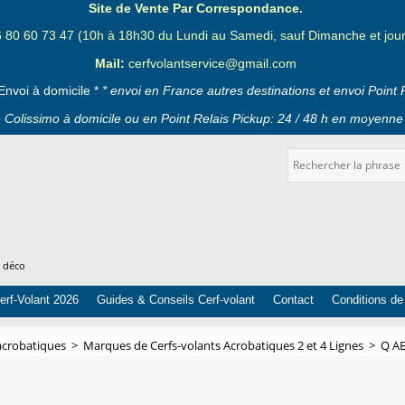
Site de Vente Par Correspondance.
6 80 60 73 47 (10h à 18h30 du Lundi au Samedi, sauf Dimanche et jours
Mail:
cerfvolantservice@gmail.com
Envoi à domicile *
* envoi en France autres destinations et envoi Point 
 Colissimo à domicile ou en Point Relais Pickup: 24 / 48 h en moyenne 
t déco
erf-Volant 2026
Guides & Conseils Cerf-volant
Contact
Conditions de
acrobatiques
>
Marques de Cerfs-volants Acrobatiques 2 et 4 Lignes
>
Q A