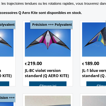
 les trajectoires tendues ou les rotations rapides, vous trouverez da
ccessoires Q Aero Kite sont disponibles en stock.
olyvalent
Précision +++ Polyvalent
219.00
189.00
€
€
n
JL-BC violet version
JL-1 blue ver
 KITE)
standard (Q AERO KITE)
standard (Q
Cliquez ici
Clique
ision +++