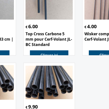
6.00
4.00
€
€
Top Cross Carbone 5
Wisker comp
83 cm |
mm pour Cerf-Volant JL-
Cerf-Volant J
BC Standard
Cliquez ici
Clique