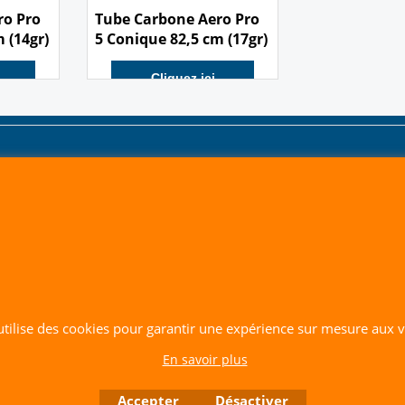
9.90
€
ro Pro
Tube Carbone Aero Pro
 (14gr)
5 Conique 82,5 cm (17gr)
Cliquez ici
CERF-VOLANT SERVICE 53 rue de Thubeauville 62650 Parenty. France
 utilise des cookies pour garantir une expérience sur mesure aux vi
Site de Vente Par Correspondance.
En savoir plus
Vente directe auprès de notre local uniquement sur rendez-vous
Tél: 06 80 60 73 47 Mail:
cerfvolantservice@gmail.com
Accepter
Désactiver