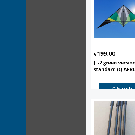
199.00
€
JL-2 green versio
standard (Q AERO
Cliquez ici