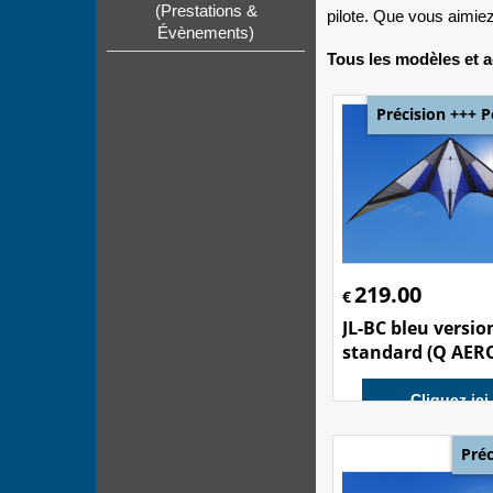
(Prestations &
pilote. Que vous aimiez
Évènements)
Tous les modèles et a
Précision +++ P
219.00
€
JL-BC bleu versio
standard (Q AERO
Cliquez ici
Préc