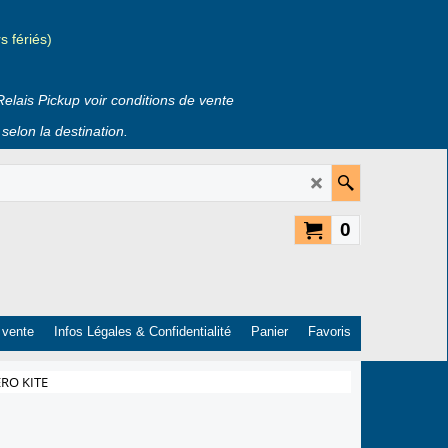
 fériés)
Relais Pickup voir conditions de vente
selon la destination.
0
 vente
Infos Légales & Confidentialité
Panier
Favoris
ERO KITE