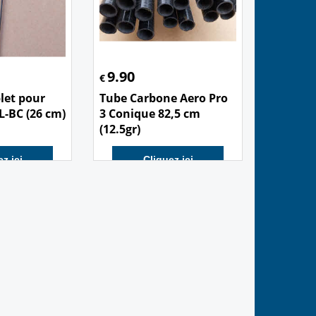
9.90
€
let pour
Tube Carbone Aero Pro
L-BC (26 cm)
3 Conique 82,5 cm
(12.5gr)
z ici
Cliquez ici