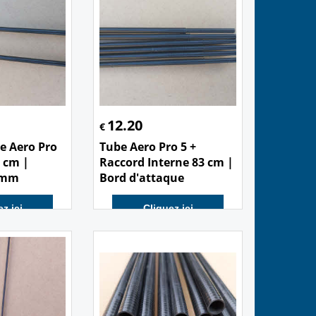
12.20
€
e Aero Pro
Tube Aero Pro 5 +
 cm |
Raccord Interne 83 cm |
 mm
Bord d'attaque
z ici
Cliquez ici