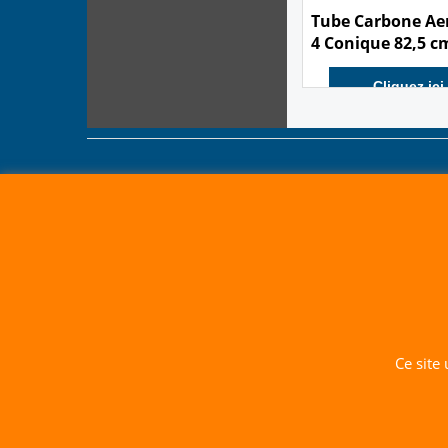
9.90
€
Tube Carbone Ae
4 Conique 82,5 cm
Cliquez ici
Ce site