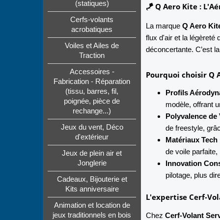
(statiques)
🪁 Q Aero Kite : L'
Cerfs-volants
La marque
Q Aero Kit
acrobatiques
flux d'air et la légèret
Voiles et Ailes de
déconcertante. C’est la
Traction
Accessoires -
Pourquoi choisir Q A
Fabrication - Réparation
(tissu, barres, fil,
Profils Aérody
poignée, pièce de
modèle, offrant u
rechange...)
Polyvalence de 
Jeux du vent, Déco
de freestyle, grâ
d'extérieur
Matériaux Tech 
de voile parfaite
Jeux de plein air et
Jonglerie
Innovation Cons
pilotage, plus dir
Cadeaux, Bijouterie et
Kits anniversaire
L'expertise Cerf-Vol
Animation et location de
Chez
Cerf-Volant Ser
jeux traditionnels en bois