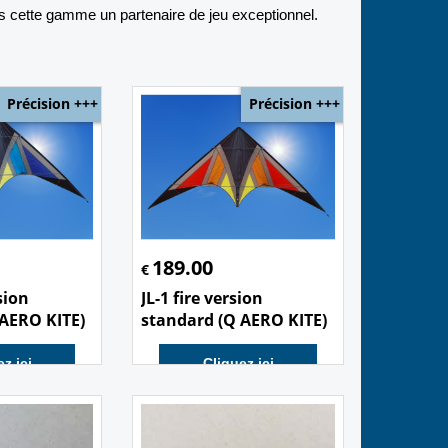
ns cette gamme un partenaire de jeu exceptionnel.
Précision +++
Précision +++
189.00
€
sion
JL-1 fire version
 AERO KITE)
standard (Q AERO KITE)
z ici
Cliquez ici