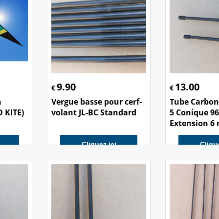
9.90
13.00
€
€
n
Vergue basse pour cerf-
Tube Carbon
 KITE)
volant JL-BC Standard
5 Conique 96
Extension 6
Cliquez ici
Clique