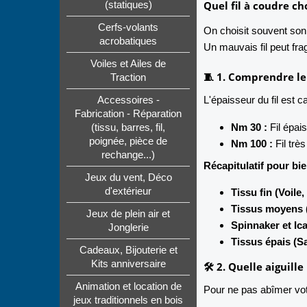
Quel fil à coudre ch
(statiques)
Cerfs-volants
On choisit souvent son f
acrobatiques
Un mauvais fil peut fra
Voiles et Ailes de
🧵 1. Comprendre l
Traction
L'épaisseur du fil est 
Accessoires -
Fabrication - Réparation
Nm 30 :
Fil épais
(tissu, barres, fil,
poignée, pièce de
Nm 100 :
Fil très
rechange...)
Récapitulatif pour bie
Jeux du vent, Déco
d'extérieur
Tissu fin (Voile, 
Tissus moyens (
Jeux de plein air et
Spinnaker et Ica
Jonglerie
Tissus épais (Sa
Cadeaux, Bijouterie et
Kits anniversaire
🛠️ 2. Quelle aiguille
Animation et location de
Pour ne pas abîmer votr
jeux traditionnels en bois