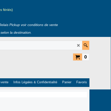
 fériés)
Relais Pickup voir conditions de vente
selon la destination.
0
 vente
Infos Légales & Confidentialité
Panier
Favoris