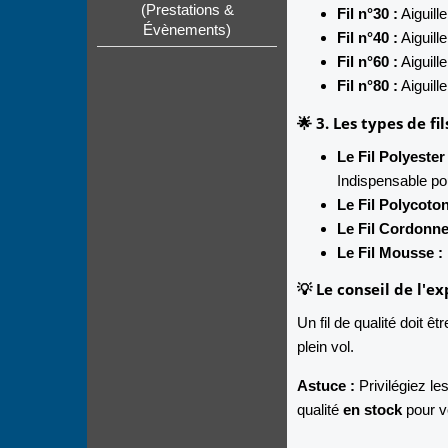
(Prestations &
Fil n°30 :
Aiguill
Évènements)
Fil n°40 :
Aiguill
Fil n°60 :
Aiguill
Fil n°80 :
Aiguill
🌟 3. Les types de fi
Le Fil Polyeste
Indispensable pou
Le Fil Polycoton
Le Fil Cordonne
Le Fil Mousse :
💡 Le conseil de l'e
Un fil de qualité doit êt
plein vol.
Astuce :
Privilégiez 
qualité
en stock
pour v