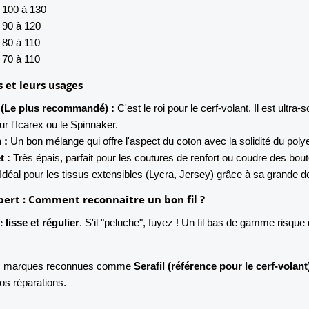
e 100 à 130
e 90 à 120
e 80 à 110
e 70 à 110
ls et leurs usages
r (Le plus recommandé) :
C'est le roi pour le cerf-volant. Il est ultra-
r l'Icarex ou le Spinnaker.
 :
Un bon mélange qui offre l'aspect du coton avec la solidité du polye
t :
Très épais, parfait pour les coutures de renfort ou coudre des bout
Idéal pour les tissus extensibles (Lycra, Jersey) grâce à sa grande do
xpert : Comment reconnaître un bon fil ?
re
lisse et régulier
. S'il "peluche", fuyez ! Un fil bas de gamme risque
les marques reconnues comme
Serafil (référence pour le cerf-volant
os réparations.