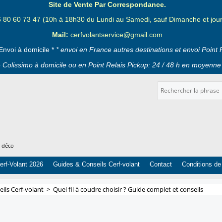
Site de Vente Par Correspondance.
6 80 60 73 47 (10h à 18h30 du Lundi au Samedi, sauf Dimanche et jours
Mail:
cerfvolantservice@gmail.com
Envoi à domicile *
* envoi en France autres destinations et envoi Point 
 Colissimo à domicile ou en Point Relais Pickup: 24 / 48 h en moyenne 
t déco
erf-Volant 2026
Guides & Conseils Cerf-volant
Contact
Conditions de
ils Cerf-volant
>
Quel fil à coudre choisir ? Guide complet et conseils