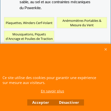
sable, au sel et aux contraintes mécaniques
du Powerkite.
Anémomètres Portables &
Plaquettes, Winders Cerf-Volant
Mesure du Vent
Mousquetons, Piquets
d'Ancrage et Poulies de Traction
CERF-VOLANT SERVICE 53 rue de Thubeauville 62650 Parenty. France
Site de Vente Par Correspondance.
Ce site utilise des cookies pour garantir une expérience
Vente directe auprès de notre local uniquement sur rendez-vous
sur mesure aux visiteurs.
Tél: 06 80 60 73 47 Mail:
cerfvolantservice@gmail.com
En savoir plus
Contactez nous de 10 h à 18 h 30 tous les jours sauf le Dimanche et jours fériés
RCS A 401 633 383 Siret: 401 633 383 00047
TVA: FR 144 01 633 383 Code APE: 4765Z
Accepter
Désactiver