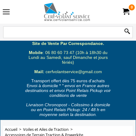
0
Site de Vente Par Correspondance.
Mobile
: 06 80 60 73 47 (10h à 18h30 du
Lundi au Samedi, sauf Dimanche et jours
fériés)
Mail:
cerfvolantservice@gmail.com
Transport offert dès 75 euros d'achats
Envoi à domicile *
* envoi en France autres
destinations et envoi Point Relais Pickup voir
conditions de vente
Livraison Chronopost - Colissimo à domicile
ou en Point Relais Pickup: 24 / 48 h en
moyenne selon la destination.
Accueil
>
Voiles et Ailes de Traction
>
Accessoires de Terrain Traction & Powerkite