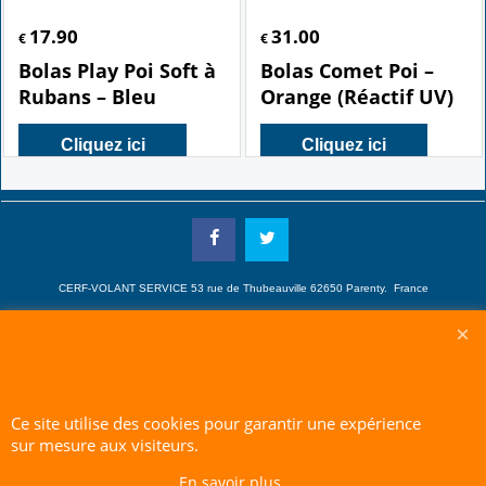
17.90
31.00
€
€
Bolas Play Poi Soft à
Bolas Comet Poi –
Rubans – Bleu
Orange (Réactif UV)
Cliquez ici
Cliquez ici
CERF-VOLANT SERVICE 53 rue de Thubeauville 62650 Parenty. France
Site de Vente Par Correspondance.
Vente directe auprès de notre local uniquement sur rendez-vous
Tél: 06 80 60 73 47 Mail:
cerfvolantservice@gmail.com
Ce site utilise des cookies pour garantir une expérience
Contactez nous de 10 h à 18 h 30 tous les jours sauf le Dimanche et jours fériés
sur mesure aux visiteurs.
RCS A 401 633 383 Siret: 401 633 383 00047
TVA: FR 144 01 633 383 Code APE: 4765Z
En savoir plus