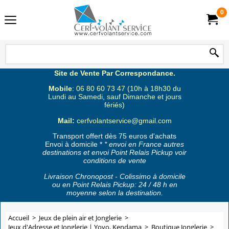
0
Site de Vente Par Correspondance.
Mobile
: 06 80 60 73 47 (10h à 18h30 du
Lundi au Samedi, sauf Dimanche et jours
fériés)
Mail:
cerfvolantservice@gmail.com
Transport offert dès 75 euros d'achats
Envoi à domicile *
* envoi en France autres
destinations et envoi Point Relais Pickup voir
conditions de vente
Livraison Chronopost - Colissimo à domicile
ou en Point Relais Pickup: 24 / 48 h en
moyenne selon la destination.
Accueil
>
Jeux de plein air et Jonglerie
>
Jeux d'Adresse et Jonglerie | Yoyo, Kendama
>
Boutique Jonglerie
>