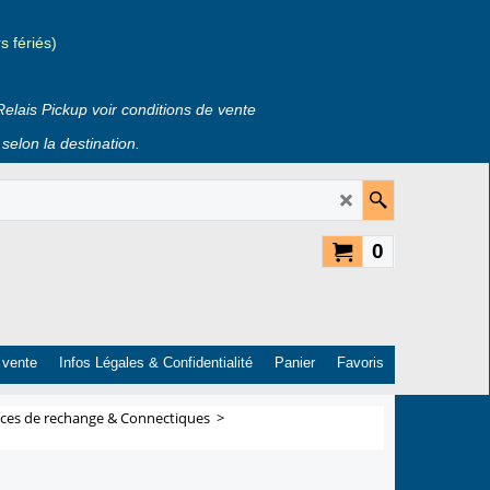
 fériés)
Relais Pickup voir conditions de vente
selon la destination.
0
 vente
Infos Légales & Confidentialité
Panier
Favoris
èces de rechange & Connectiques
>