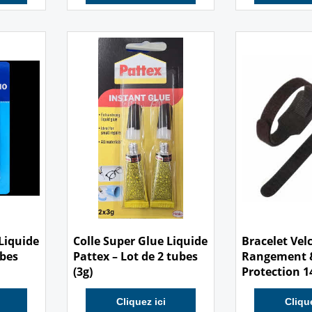
Cliquez ici
Clique
4.00
0.50
€
€
Liquide
Colle Super Glue Liquide
Bracelet Velc
ubes
Pattex – Lot de 2 tubes
Rangement 
(3g)
Protection 1