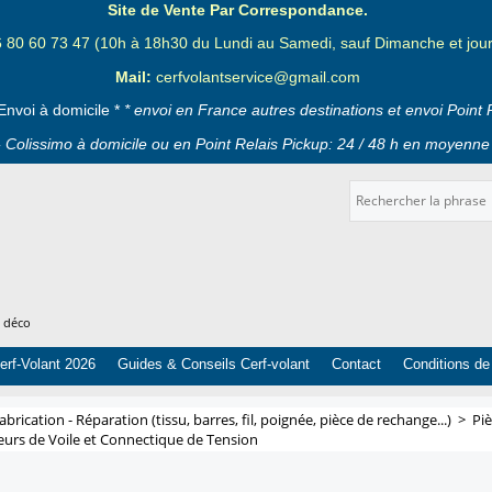
Site de Vente Par Correspondance.
6 80 60 73 47 (10h à 18h30 du Lundi au Samedi, sauf Dimanche et jours
Mail:
cerfvolantservice@gmail.com
Envoi à domicile *
* envoi en France autres destinations et envoi Point 
 Colissimo à domicile ou en Point Relais Pickup: 24 / 48 h en moyenne 
t déco
erf-Volant 2026
Guides & Conseils Cerf-volant
Contact
Conditions de
abrication - Réparation (tissu, barres, fil, poignée, pièce de rechange...)
>
Pi
eurs de Voile et Connectique de Tension