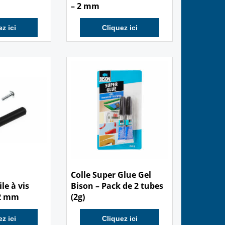
le HQ – 3
Whiskers/Voile type Clip
– 2 mm
z ici
Cliquez ici
3.00
€
Colle Super Glue Gel
le à vis
Bison – Pack de 2 tubes
 2 mm
(2g)