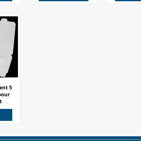
Cliquez ici
Clique
ent 5
pour
t