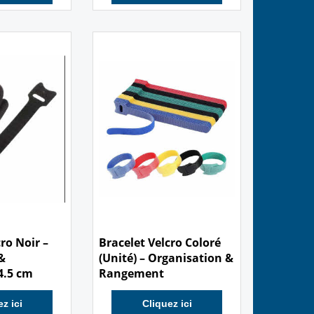
z ici
Cliquez ici
0.50
€
ro Noir –
Bracelet Velcro Coloré
&
(Unité) – Organisation &
4.5 cm
Rangement