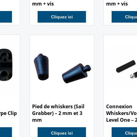
Whiskers/Voile HQ – 2.5
Whiskers/Voi
mm + vis
mm + vis
Cliquez ici
Clique
1.00
1.40
€
€
Pied de whiskers (Sail
Connexion
pe Clip
Grabber) – 2 mm et 3
Whiskers/Voi
mm
Level One –