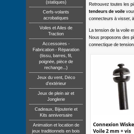
(statiques)
Retrouvez toutes les pi
tendeurs de voile
vous
Cerfs-volants
acrobatiques
connecteurs à visser, 
Voiles et Ailes de
La tension de la voile e
Traction
Nous proposons des pi
Accessoires -
connectique de tension
Fabrication - Réparation
(tissu, barres, fil,
poignée, pièce de
rechange...)
Jeux du vent, Déco
d'extérieur
Jeux de plein air et
Jonglerie
Cadeaux, Bijouterie et
Kits anniversaire
1.10
€
Animation et location de
jeux traditionnels en bois
Connexion Wiske