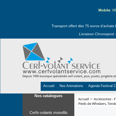
Mobile
: 0
Transport offert dès 75 euros d'achats 
Livraison Chronopost -
Depuis 1995 boutique spécialisée cerf-volant, jeux, jouets, jonglerie e
Accueil
Nos Animations
Agenda Festival C
Nos catalogues
Accueil
>
Accessoires - F
Pieds de Whiskers, Tend
Cerfs-volants monofils