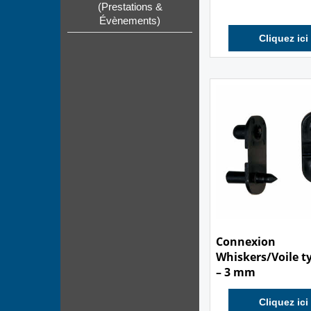
(Prestations &
Voile 2 mm + vis
Évènements)
Cliquez ici
1.10
€
Connexion
Whiskers/Voile ty
– 3 mm