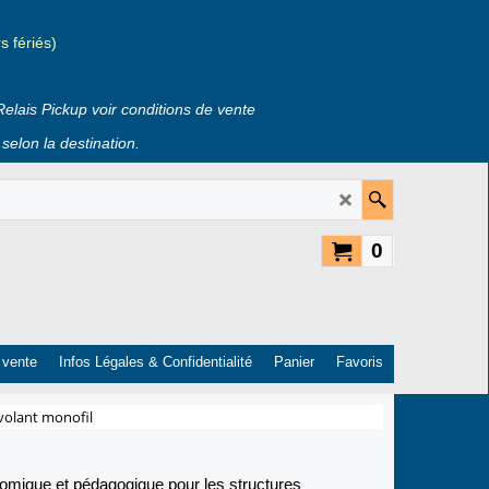
 fériés)
Relais Pickup voir conditions de vente
selon la destination.
0
 vente
Infos Légales & Confidentialité
Panier
Favoris
-volant monofil
onomique et pédagogique pour les structures