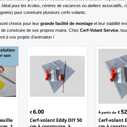
. Idéal pour les écoles, centres de vacances ou ateliers associatifs, c
ignées) pour construire plusieurs cerfs-volants.
ont choisis pour leur
grande facilité de montage
et leur stabilité i
ir de construire de ses propres mains. Chez
Cerf-Volant Service
, to
nt à vos projets d'animation !
solution
er son
.
6.00
52
€
€
À partir de
euille
Cerf-volant Eddy DIY 50
Cerf-volant 
5cm, 1
cm à construire, à
cm à constru