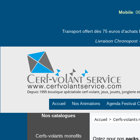
Mobile
: 0
Transport offert dès 75 euros d'achats 
Livraison Chronopost -
Depuis 1995 boutique spécialisée cerf-volant, jeux, jouets, jonglerie e
Accueil
Nos Animations
Agenda Festival C
Nos catalogues
Accueil
>
Cerfs-volants 
Cerfs-volants monofils
Optez pour nos
packs 