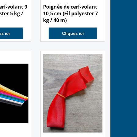
erf-volant 9
Poignée de cerf-volant
ster 5 kg /
10,5 cm (Fil polyester 7
kg / 40 m)
z ici
Cliquez ici