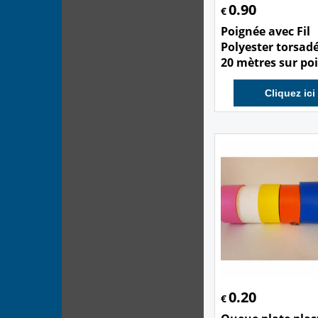
0.90
€
Poignée avec Fil
Polyester torsadé
20 mètres sur po
Cliquez ici
0.20
€