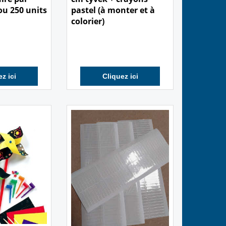
ou 250 units
pastel (à monter et à
colorier)
z ici
Cliquez ici