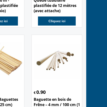
0 m -
Queue tubulaire
plastifiée
plastifiée de 12 mètres
io)
(avec attache)
z ici
Cliquez ici
0.90
€
 Baguettes
Baguette en bois de
25 cm)
Frêne – 4 mm / 100 cm (1