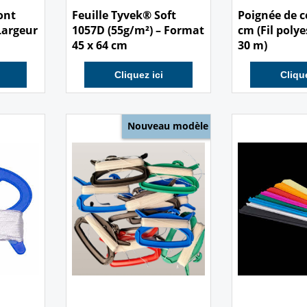
ont
Feuille Tyvek® Soft
Poignée de c
Largeur
1057D (55g/m²) – Format
cm (Fil polye
45 x 64 cm
30 m)
Cliquez ici
Clique
Nouveau modèle