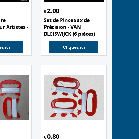
2.00
€
ure
Set de Pinceaux de
r Artistes -
Précision - VAN
BLEISWIJCK (6 pièces)
z ici
Cliquez ici
0.80
€