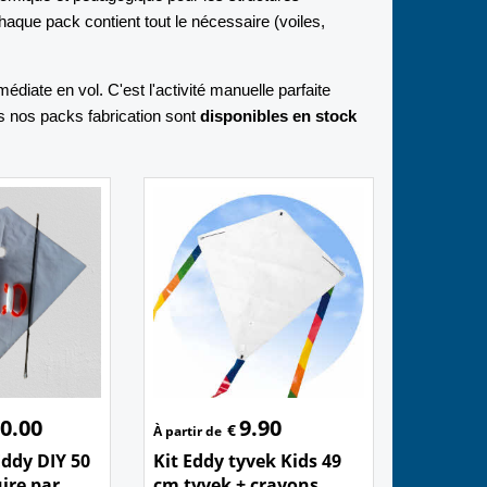
haque pack contient tout le nécessaire (voiles,
mmédiate en vol. C'est l'activité manuelle parfaite
us nos packs fabrication sont
disponibles en stock
0.00
9.90
€
À partir de
Eddy DIY 50
Kit Eddy tyvek Kids 49
ire par
cm tyvek + crayons