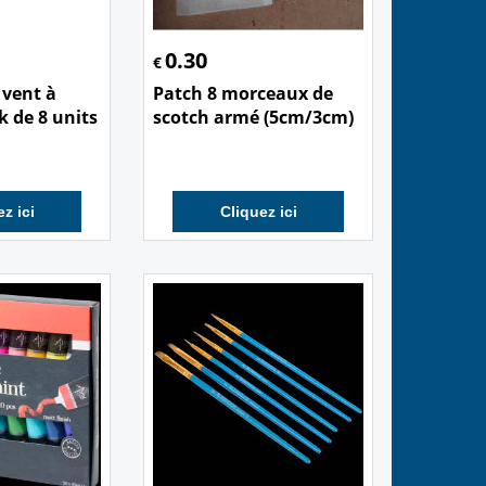
0.30
€
 vent à
Patch 8 morceaux de
k de 8 units
scotch armé (5cm/3cm)
z ici
Cliquez ici