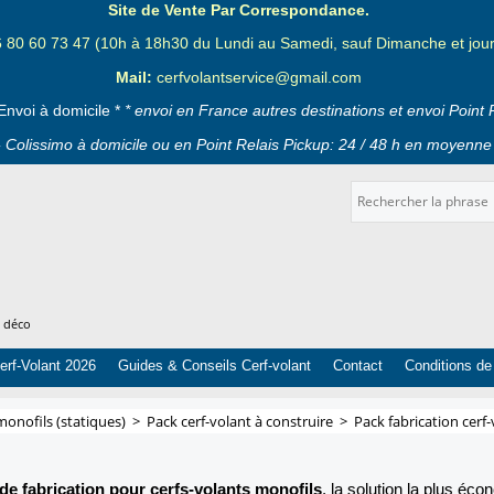
Site de Vente Par Correspondance.
6 80 60 73 47 (10h à 18h30 du Lundi au Samedi, sauf Dimanche et jours
Mail:
cerfvolantservice@gmail.com
Envoi à domicile *
* envoi en France autres destinations et envoi Point 
 Colissimo à domicile ou en Point Relais Pickup: 24 / 48 h en moyenne 
t déco
erf-Volant 2026
Guides & Conseils Cerf-volant
Contact
Conditions de
monofils (statiques)
>
Pack cerf-volant à construire
>
Pack fabrication cerf
de fabrication pour cerfs-volants monofils
, la solution la plus éc