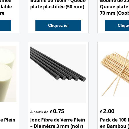
ifiée
Bobine de 100m - Queue
Bobine de 25
dable
plate plastifiée (50 mm)
Queue plate 
re
70 mm (Oxob
Cliquez ici
Clique
0.75
2.00
€
€
À partir de
re Plein
Jonc Fibre de Verre Plein
Pack de 100
– Diamètre 3 mm (noir)
en Bambou (