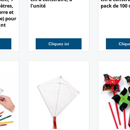
mètres,
l'unité
pack de 100 
erre et
e) pour
ant
Cliquez ici
Clique