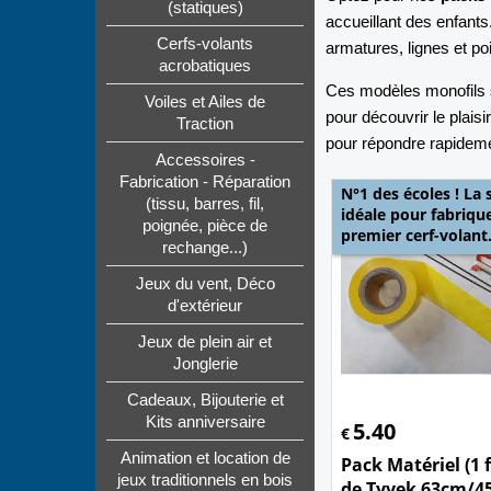
(statiques)
accueillant des enfants
Cerfs-volants
armatures, lignes et po
acrobatiques
Ces modèles monofils s
Voiles et Ailes de
pour découvrir le plais
Traction
pour répondre rapideme
Accessoires -
Fabrication - Réparation
N°1 des écoles ! La 
(tissu, barres, fil,
idéale pour fabriqu
poignée, pièce de
premier cerf-volant
rechange...)
Jeux du vent, Déco
d'extérieur
Jeux de plein air et
Jonglerie
Cadeaux, Bijouterie et
Kits anniversaire
5.40
€
Animation et location de
Pack Matériel (1 f
jeux traditionnels en bois
de Tyvek 63cm/4