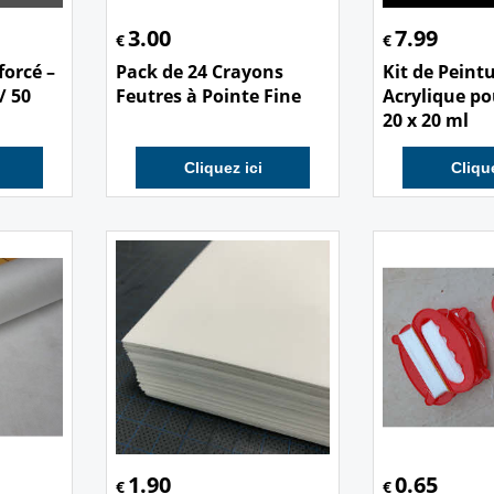
3.00
7.99
€
€
orcé –
Pack de 24 Crayons
Kit de Peint
/ 50
Feutres à Pointe Fine
Acrylique pou
20 x 20 ml
Cliquez ici
Clique
1.90
0.65
€
€