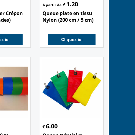
1.20
€
À partir de
ier Crépon
Queue plate en tissu
ndes)
Nylon (200 cm / 5 cm)
z ici
Cliquez ici
6.00
€