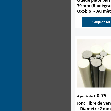
Queue plate plast
70 mm (Biodégra
Oxobio) – Au mèt
Cliquez ici
0.75
€
À partir de
Jonc Fibre de Ver
– Diamètre 2 mm