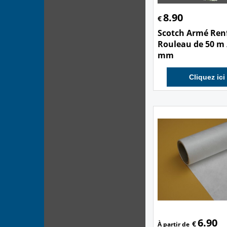
8.90
€
Scotch Armé Renf
Rouleau de 50 m 
mm
Cliquez ici
6.90
€
À partir de