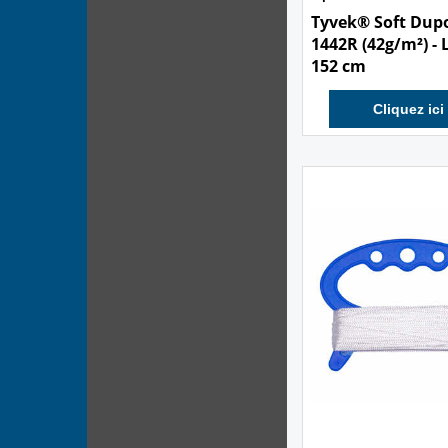
Tyvek® Soft Dup
1442R (42g/m²) - 
152 cm
Cliquez ici