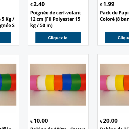
2.40
1.99
€
€
Poignée de cerf-volant
Pack de Pap
 5 Kg /
12 cm (Fil Polyester 15
Coloré (8 ba
ignée S
kg / 50 m)
Cliquez ici
Clique
10.00
20.00
€
€