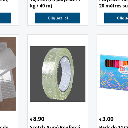
kg / 40 m)
20 mètres su
Cliquez ici
Clique
8.90
3.00
€
€
x de
Scotch Armé Renforcé –
Pack de 24 