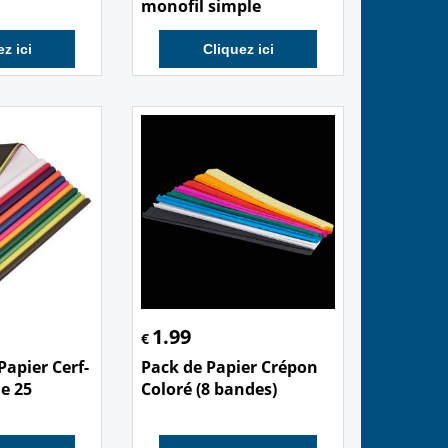
monofil simple
z ici
Cliquez ici
1.99
€
Papier Cerf-
Pack de Papier Crépon
de 25
Coloré (8 bandes)