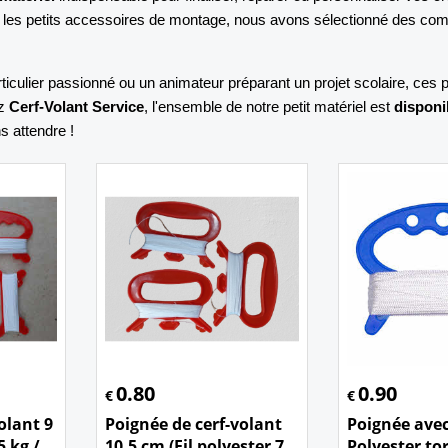
et les petits accessoires de montage, nous avons sélectionné des co
culier passionné ou un animateur préparant un projet scolaire, ces pi
ez
Cerf-Volant Service
, l'ensemble de notre petit matériel est
disponi
s attendre !
0.80
0.90
€
€
olant 9
Poignée de cerf-volant
Poignée avec
5 kg /
10,5 cm (Fil polyester 7
Polyester to