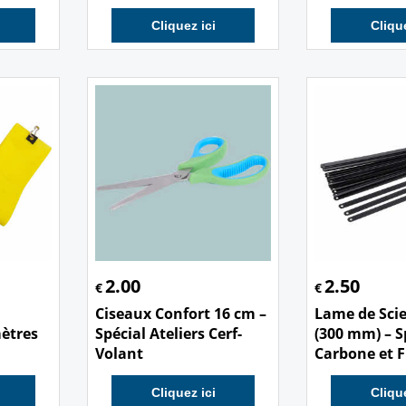
Cliquez ici
Clique
2.00
2.50
€
€
Ciseaux Confort 16 cm –
Lame de Sci
mètres
Spécial Ateliers Cerf-
(300 mm) – S
Volant
Carbone et F
Cliquez ici
Clique