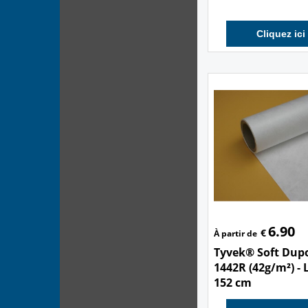
Cliquez ici
6.90
€
À partir de
Tyvek® Soft Dup
1442R (42g/m²) - 
152 cm