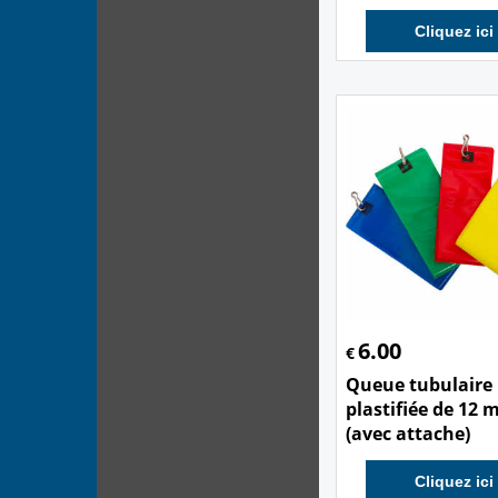
Cliquez ici
6.00
€
Queue tubulaire
plastifiée de 12 
(avec attache)
Cliquez ici