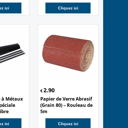
z ici
Cliquez ici
2.90
€
e à Métaux
Papier de Verre Abrasif
péciale
(Grain 80) – Rouleau de
ibre
5m
z ici
Cliquez ici