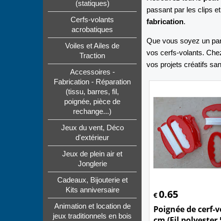
(statiques)
passant par les clips 
Cerfs-volants
fabrication
.
acrobatiques
Que vous soyez un parti
Voiles et Ailes de
vos cerfs-volants. Ch
Traction
vos projets créatifs san
Accessoires -
Fabrication - Réparation
(tissu, barres, fil,
poignée, pièce de
rechange...)
Jeux du vent, Déco
d'extérieur
Jeux de plein air et
Jonglerie
Cadeaux, Bijouterie et
Kits anniversaire
0.65
€
Animation et location de
Poignée de cerf-v
jeux traditionnels en bois
cm (Fil polyester 