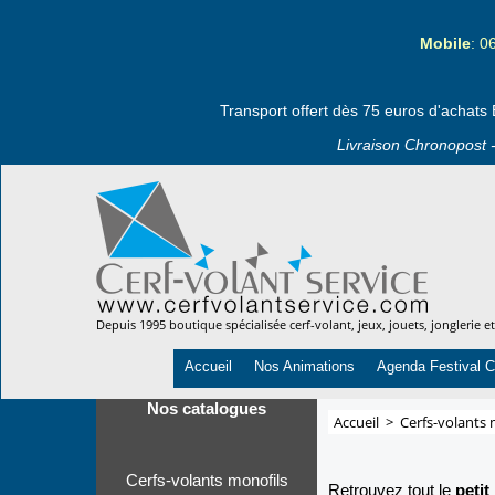
Mobile
: 0
Transport offert dès 75 euros d'achats 
Livraison Chronopost -
Depuis 1995 boutique spécialisée cerf-volant, jeux, jouets, jonglerie e
Accueil
Nos Animations
Agenda Festival C
Nos catalogues
Accueil
>
Cerfs-volants 
Cerfs-volants monofils
Retrouvez tout le
petit