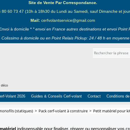
Site de Vente Par Correspondance.
6 80 60 73 47 (10h à 18h30 du Lundi au Samedi, sauf Dimanche et jours
Mail:
cerfvolantservice@gmail.com
Envoi à domicile *
* envoi en France autres destinations et envoi Point 
 Colissimo à domicile ou en Point Relais Pickup: 24 / 48 h en moyenne 
t déco
erf-Volant 2026
Guides & Conseils Cerf-volant
Contact
Conditions de
monofils (statiques)
>
Pack cerf-volant à construire
>
Petit matériel pour ki
 matériel
indispensable pour finaliser, réparer ou personnaliser vos 