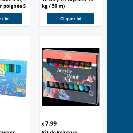
r poignée S
kg / 50 m)
z ici
Cliquez ici
7.99
€
Crayons
Kit de Peinture