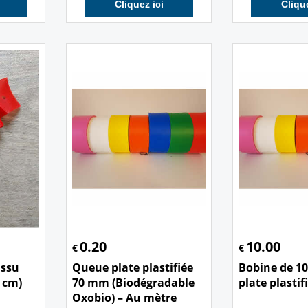
Cliquez ici
Clique
0.20
10.00
€
€
issu
Queue plate plastifiée
Bobine de 1
 cm)
70 mm (Biodégradable
plate plasti
Oxobio) – Au mètre