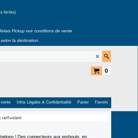
 fériés)
Relais Pickup voir conditions de vente
selon la destination.
0
 vente
Infos Légales & Confidentialité
Panier
Favoris
t cerf-volant
créations ! Des connecteurs aux embouts, en