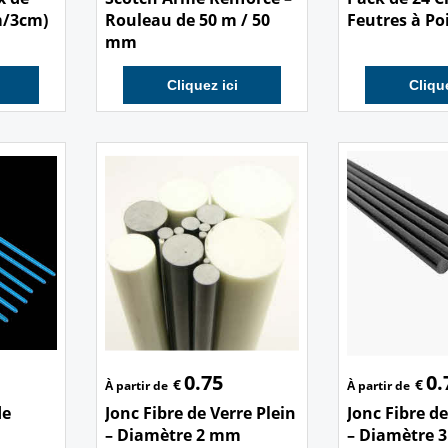
m/3cm)
Rouleau de 50 m / 50
Feutres à Po
mm
Cliquez ici
Clique
0.75
0.
€
€
À partir de
À partir de
de
Jonc Fibre de Verre Plein
Jonc Fibre de
– Diamètre 2 mm
– Diamètre 3