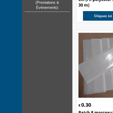
(Prestations &
30 m)
Évènements)
Cliquez ici
0.30
€
Patch 8 morceau