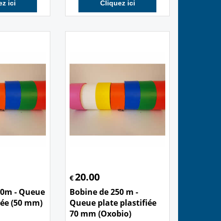
z ici
Cliquez ici
20.00
€
00m - Queue
Bobine de 250 m -
fiée (50 mm)
Queue plate plastifiée
70 mm (Oxobio)