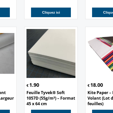
Cliquez ici
Clique
1.90
18.00
€
€
ont
Feuille Tyvek® Soft
Kite Paper – 
Largeur
1057D (55g/m²) – Format
Volant (Lot 
45 x 64 cm
feuilles)