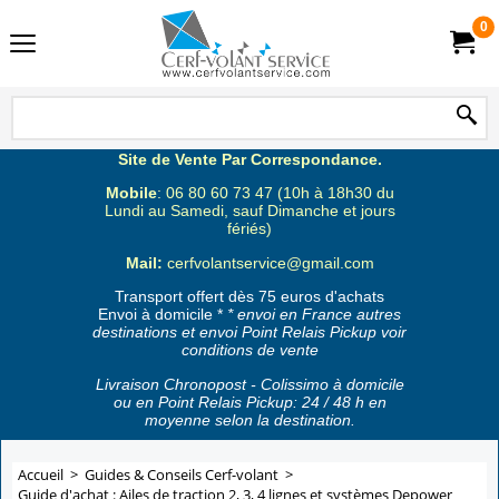
0
Site de Vente Par Correspondance.
Mobile
: 06 80 60 73 47 (10h à 18h30 du
Lundi au Samedi, sauf Dimanche et jours
fériés)
Mail:
cerfvolantservice@gmail.com
Transport offert dès 75 euros d'achats
Envoi à domicile *
* envoi en France autres
destinations et envoi Point Relais Pickup voir
conditions de vente
Livraison Chronopost - Colissimo à domicile
ou en Point Relais Pickup: 24 / 48 h en
moyenne selon la destination.
Accueil
>
Guides & Conseils Cerf-volant
>
Guide d'achat : Ailes de traction 2, 3, 4 lignes et systèmes Depower