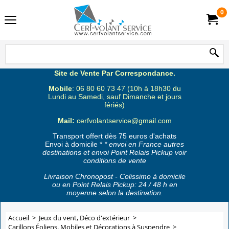
0
Site de Vente Par Correspondance.
Mobile
: 06 80 60 73 47 (10h à 18h30 du
Lundi au Samedi, sauf Dimanche et jours
fériés)
Mail:
cerfvolantservice@gmail.com
Transport offert dès 75 euros d'achats
Envoi à domicile *
* envoi en France autres
destinations et envoi Point Relais Pickup voir
conditions de vente
Livraison Chronopost - Colissimo à domicile
ou en Point Relais Pickup: 24 / 48 h en
moyenne selon la destination.
Accueil
>
Jeux du vent, Déco d'extérieur
>
Carillons Éoliens, Mobiles et Décorations à Suspendre
>