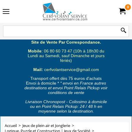
0
Site de Vente Par Correspondance.
Mobile
: 06 80 60 73 47 (10h à 18h30 du
Lundi au Samedi, sauf Dimanche et jours
fériés)
Mail:
cerfvolantservice@gmail.com
Transport offert dès 75 euros d'achats
Envoi à domicile *
* envoi en France autres
destinations et envoi Point Relais Pickup voir
conditions de vente
Livraison Chronopost - Colissimo à domicile
ou en Point Relais Pickup: 24 / 48 h en
moyenne selon la destination.
Accueil
>
Jeux de plein air et Jonglerie
>
Logique, Puzzle et Construction | Jeux de Société
>