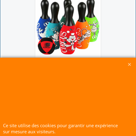
26.00
€
Set de Bowling
Enfant Sunflex
Circus
Cliquez ici
Ce site utilise des cookies pour garantir une expérience
sur mesure aux visiteurs.