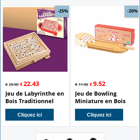
-25%
-20%
22.43
9.52
€
€
€
29.90
€
11.90
Jeu de Labyrinthe en
Jeu de Bowling
Bois Traditionnel
Miniature en Bois
Cliquez ici
Cliquez ici