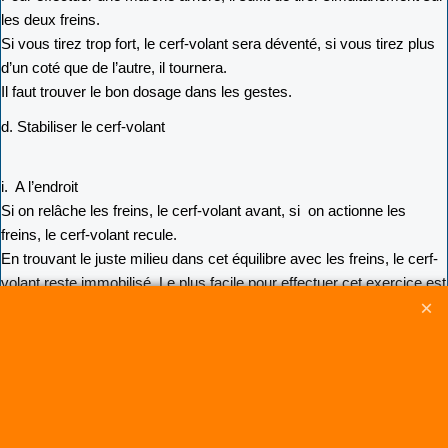
les deux freins.
Si vous tirez trop fort, le cerf-volant sera déventé, si vous tirez plus
d’un coté que de l’autre, il tournera.
Il faut trouver le bon dosage dans les gestes.
d. Stabiliser le cerf-volant
i. A l’endroit
Si on relâche les freins, le cerf-volant avant, si on actionne les
freins, le cerf-volant recule.
En trouvant le juste milieu dans cet équilibre avec les freins, le cerf-
volant reste immobilisé. Le plus facile pour effectuer cet exercice est
de placer en milieu de fenêtre de vol, avec le bord d’attaque du cerf-
volant placé vers le haut.
ii. A l’envers
Lorsque le cerf-volant est à l’envers, tout fonctionne à l’envers.
Si on relâche les freins, il descend, si on tire sur les freins, il