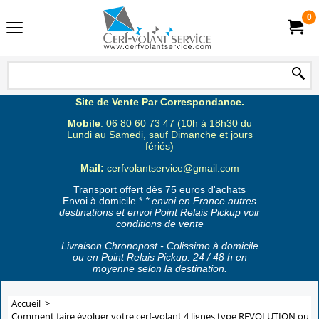
0
Site de Vente Par Correspondance.
Mobile
: 06 80 60 73 47 (10h à 18h30 du
Lundi au Samedi, sauf Dimanche et jours
fériés)
Mail:
cerfvolantservice@gmail.com
Transport offert dès 75 euros d'achats
Envoi à domicile *
* envoi en France autres
destinations et envoi Point Relais Pickup voir
conditions de vente
Livraison Chronopost - Colissimo à domicile
ou en Point Relais Pickup: 24 / 48 h en
moyenne selon la destination.
Accueil
>
Comment faire évoluer votre cerf-volant 4 lignes type REVOLUTION ou a