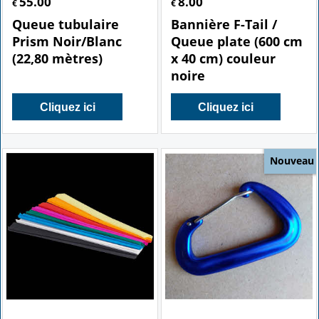
55.00
8.00
€
€
Queue tubulaire
Bannière F-Tail /
Prism Noir/Blanc
Queue plate (600 cm
(22,80 mètres)
x 40 cm) couleur
noire
Cliquez ici
Cliquez ici
Nouveau