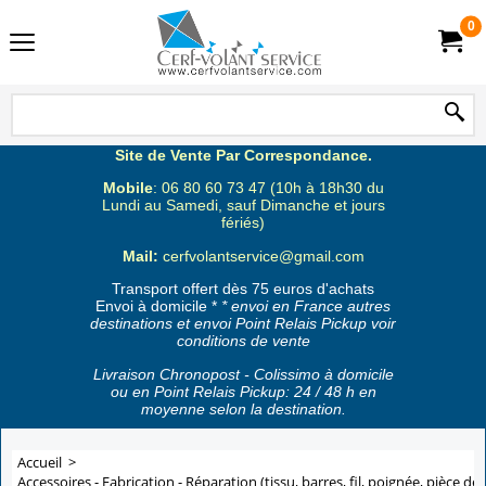
0
Site de Vente Par Correspondance.
Mobile
: 06 80 60 73 47 (10h à 18h30 du
Lundi au Samedi, sauf Dimanche et jours
fériés)
Mail:
cerfvolantservice@gmail.com
Transport offert dès 75 euros d'achats
Envoi à domicile *
* envoi en France autres
destinations et envoi Point Relais Pickup voir
conditions de vente
Livraison Chronopost - Colissimo à domicile
ou en Point Relais Pickup: 24 / 48 h en
moyenne selon la destination.
Accueil
>
Accessoires - Fabrication - Réparation (tissu, barres, fil, poignée, pièce de 