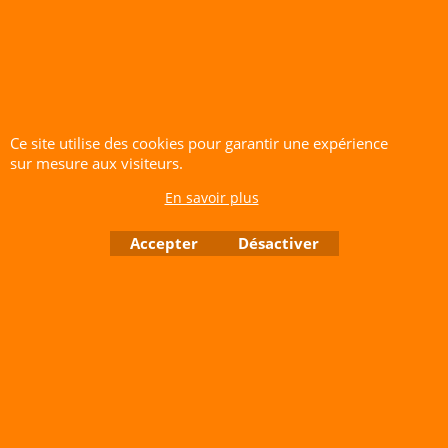
Trous 20x11 cm 45kN
Cliquez ici
Ce site utilise des cookies pour garantir une expérience
sur mesure aux visiteurs.
En savoir plus
CERF-VOLANT SERVICE 53 rue de Thubeauville 62650 Parenty. France
Accepter
Désactiver
Site de Vente Par Correspondance.
Vente directe auprès de notre local uniquement sur rendez-vous
Tél: 06 80 60 73 47 Mail:
cerfvolantservice@gmail.com
Contactez nous de 10 h à 18 h 30 tous les jours sauf le Dimanche et jours fériés
RCS A 401 633 383 Siret: 401 633 383 00047
TVA: FR 144 01 633 383 Code APE: 4765Z
Boutique en ligne créés avec le logiciel eCommerce ShopFactory