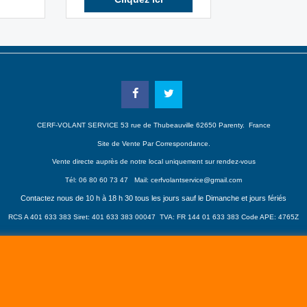
CERF-VOLANT SERVICE 53 rue de Thubeauville 62650 Parenty. France
Site de Vente Par Correspondance.
Vente directe auprès de notre local uniquement sur rendez-vous
Tél: 06 80 60 73 47 Mail:
cerfvolantservice@gmail.com
Contactez nous de 10 h à 18 h 30 tous les jours sauf le Dimanche et jours fériés
RCS A 401 633 383 Siret: 401 633 383 00047
TVA: FR 144 01 633 383 Code APE: 4765Z
Boutique en ligne créés avec le logiciel eCommerce ShopFactory