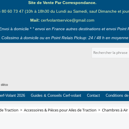
Site de Vente Par Correspondance.
6 80 60 73 47 (10h à 18h30 du Lundi au Samedi, sauf Dimanche et jours
Mail:
cerfvolantservice@gmail.com
Envoi à domicile *
* envoi en France autres destinations et envoi Point 
 Colissimo à domicile ou en Point Relais Pickup: 24 / 48 h en moyenne 
t déco
erf-Volant 2026
Guides & Conseils Cerf-volant
Contact
Conditions de
 de Traction
>
Accessoires & Pièces pour Ailes de Traction
>
Chambres à Air