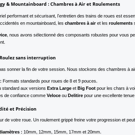
ggy & Mountainboard : Chambres à Air et Roulements
iel performant et sécurisant, l'entretien des trains de roues est essent
 accidentés en mountainboard, les
chambres à air
et les
roulements
s
vice
, nous avons sélectionné des composants robustes pour vous per
nt.
 Roulez sans interruption
pas sonner la fin de votre session. Nous stockons des chambres à ai
:
Formats standards pour roues de 8 et 9 pouces.
 standard aux versions
Extra Large
et
Big Foot
pour les chars à vo
s de confiance comme
Veloce
ou
Delitire
pour une excellente tenue 
dité et Précision
ur de votre roue. Un roulement grippé freine votre progression et p
diamètres :
10mm, 12mm, 15mm, 17mm et 20mm.