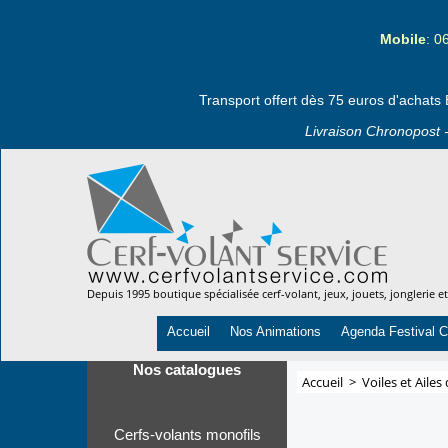
Mobile
: 0
Transport offert dès 75 euros d'achats 
Livraison Chronopost -
Depuis 1995 boutique spécialisée cerf-volant, jeux, jouets, jonglerie e
Accueil
Nos Animations
Agenda Festival C
Nos catalogues
Accueil
>
Voiles et Ailes
Cerfs-volants monofils