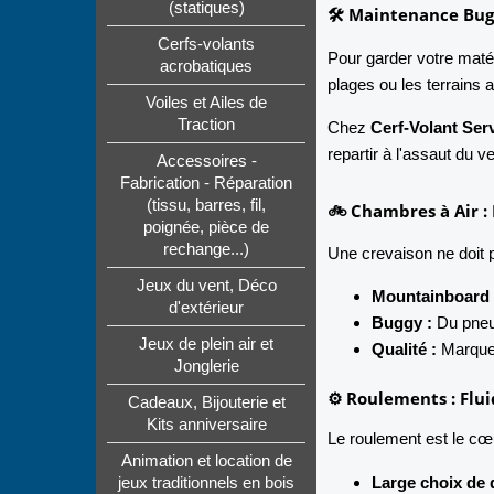
(statiques)
🛠️ Maintenance Bu
Cerfs-volants
Pour garder votre matér
acrobatiques
plages ou les terrains
Voiles et Ailes de
Traction
Chez
Cerf-Volant Ser
repartir à l'assaut du ve
Accessoires -
Fabrication - Réparation
(tissu, barres, fil,
🚲 Chambres à Air :
poignée, pièce de
rechange...)
Une crevaison ne doit 
Jeux du vent, Déco
Mountainboard 
d'extérieur
Buggy :
Du pneu
Jeux de plein air et
Qualité :
Marque
Jonglerie
⚙️ Roulements : Flui
Cadeaux, Bijouterie et
Kits anniversaire
Le roulement est le cœ
Animation et location de
Large choix de 
jeux traditionnels en bois