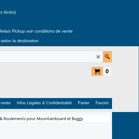
 fériés)
Relais Pickup voir conditions de vente
selon la destination.
0
 vente
Infos Légales & Confidentialité
Panier
Favoris
 & Roulements pour Mountainboard et Buggy