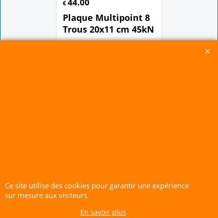
44.00
€
Plaque Multipoint 8
Trous 20x11 cm 45kN
Cliquez ici
Ce site utilise des cookies pour garantir une expérience
sur mesure aux visiteurs.
CERF-VOLANT SERVICE 53 rue de Thubeauville 62650 Parenty. France
En savoir plus
Site de Vente Par Correspondance.