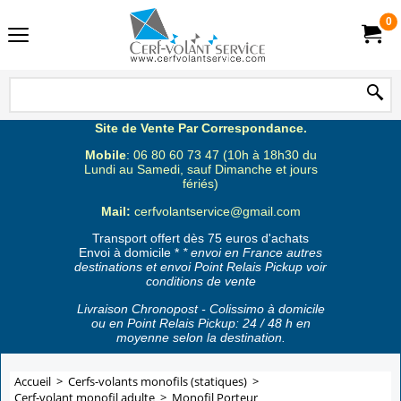
0
Site de Vente Par Correspondance.
Mobile
: 06 80 60 73 47 (10h à 18h30 du
Lundi au Samedi, sauf Dimanche et jours
fériés)
Mail:
cerfvolantservice@gmail.com
Transport offert dès 75 euros d'achats
Envoi à domicile *
* envoi en France autres
destinations et envoi Point Relais Pickup voir
conditions de vente
Livraison Chronopost - Colissimo à domicile
ou en Point Relais Pickup: 24 / 48 h en
moyenne selon la destination.
Accueil
>
Cerfs-volants monofils (statiques)
>
Cerf-volant monofil adulte
>
Monofil Porteur