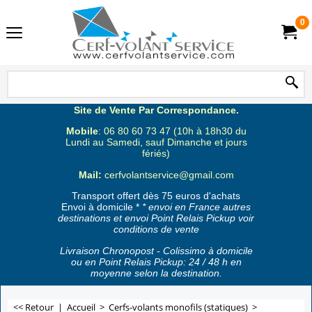
0
Site de Vente Par Correspondance.
Mobile
: 06 80 60 73 47 (10h à 18h30 du
Lundi au Samedi, sauf Dimanche et jours
fériés)
Mail:
cerfvolantservice@gmail.com
Transport offert dès 75 euros d'achats
Envoi à domicile *
* envoi en France autres
destinations et envoi Point Relais Pickup voir
conditions de vente
Livraison Chronopost - Colissimo à domicile
ou en Point Relais Pickup: 24 / 48 h en
moyenne selon la destination.
<< Retour
|
Accueil
>
Cerfs-volants monofils (statiques)
>