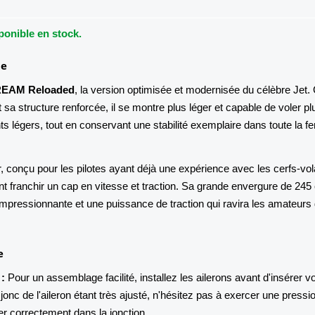
ponible en stock.
le
REAM Reloaded
, la version optimisée et modernisée du célèbre Jet.
 sa structure renforcée, il se montre plus léger et capable de voler pl
s légers, tout en conservant une stabilité exemplaire dans toute la fe
r, conçu pour les pilotes ayant déjà une expérience avec les cerfs-vo
nt franchir un cap en vitesse et traction. Sa grande envergure de 245 
mpressionnante et une puissance de traction qui ravira les amateurs
e
:
Pour un assemblage facilité, installez les ailerons avant d'insérer v
onc de l'aileron étant très ajusté, n'hésitez pas à exercer une pressi
er correctement dans la jonction.