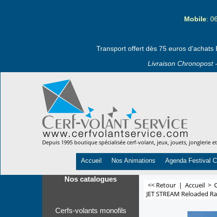
Mobile
: 0
Transport offert dès 75 euros d'achats 
Livraison Chronopost -
Depuis 1995 boutique spécialisée cerf-volant, jeux, jouets, jonglerie e
Accueil
Nos Animations
Agenda Festival C
Nos catalogues
<< Retour
|
Accueil
>
JET STREAM Reloaded Rai
Cerfs-volants monofils