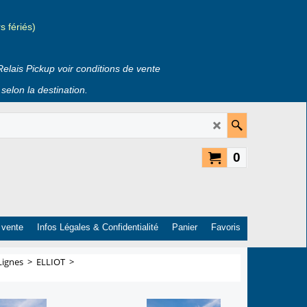
 fériés)
Relais Pickup voir conditions de vente
selon la destination.
0
 vente
Infos Légales & Confidentialité
Panier
Favoris
Lignes
>
ELLIOT
>