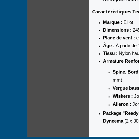
Caractéristiques T
Marque :
Elliot
Dimensions :
245
Plage de vent :
e
Âge :
À partir de 
Tissu :
Nylon hau
Armature Renfor
Spine, Bord 
mm)
Vergue bass
Wiskers :
Jo
Aileron :
Jon
Package "Ready t
Dyneema
(2 x 30