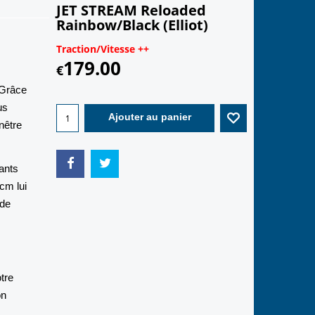
JET STREAM Reloaded
Rainbow/Black (Elliot)
Traction/Vitesse ++
179.00
€
 Grâce
us
Ajouter au panier
nêtre
lants
cm lui
 de
otre
on