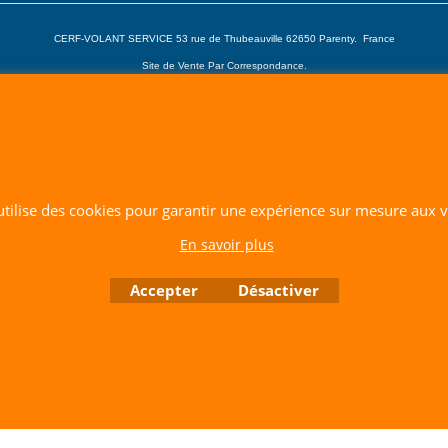
CERF-VOLANT SERVICE 53 rue de Thubeauville 62650 Parenty. France
Site de Vente Par Correspondance.
Vente directe auprès de notre local uniquement sur rendez-vous
Tél: 06 80 60 73 47 Mail:
cerfvolantservice@gmail.com
Contactez nous de 10 h à 18 h 30 tous les jours sauf le Dimanche et jours fériés
RCS A 401 633 383 Siret: 401 633 383 00047
TVA: FR 144 01 633 383 Code APE: 4765Z
 utilise des cookies pour garantir une expérience sur mesure aux vi
Boutique en ligne créés avec le logiciel eCommerce ShopFactory
En savoir plus
Accepter
Désactiver