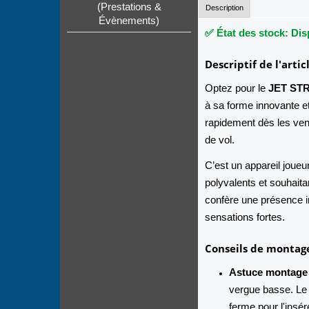
(Prestations &
Description
Évènements)
✅ État des stock: Dis
Descriptif de l'artic
Optez pour le
JET ST
à sa forme innovante et
rapidement dès les vent
de vol.
C’est un appareil joueu
polyvalents et souhaita
confère une présence i
sensations fortes.
Conseils de montag
Astuce montage 
vergue basse. Le j
ferme pour l'insér