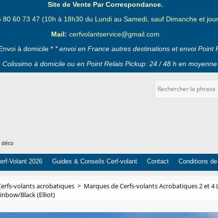
Site de Vente Par Correspondance.
6 80 60 73 47 (10h à 18h30 du Lundi au Samedi, sauf Dimanche et jours
Mail:
cerfvolantservice@gmail.com
Envoi à domicile *
* envoi en France autres destinations et envoi Point 
 Colissimo à domicile ou en Point Relais Pickup: 24 / 48 h en moyenne 
t déco
erf-Volant 2026
Guides & Conseils Cerf-volant
Contact
Conditions de
Cerfs-volants acrobatiques
>
Marques de Cerfs-volants Acrobatiques 2 et 4 
nbow/Black (Elliot)