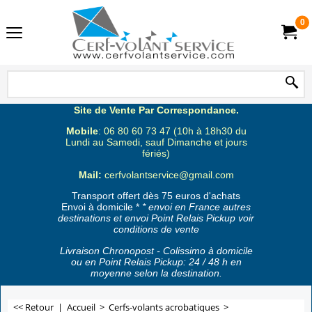
0
Site de Vente Par Correspondance.
Mobile
: 06 80 60 73 47 (10h à 18h30 du
Lundi au Samedi, sauf Dimanche et jours
fériés)
Mail:
cerfvolantservice@gmail.com
Transport offert dès 75 euros d'achats
Envoi à domicile *
* envoi en France autres
destinations et envoi Point Relais Pickup voir
conditions de vente
Livraison Chronopost - Colissimo à domicile
ou en Point Relais Pickup: 24 / 48 h en
moyenne selon la destination.
<< Retour
|
Accueil
>
Cerfs-volants acrobatiques
>