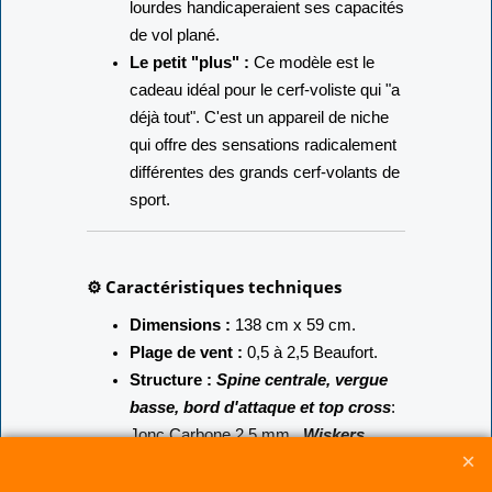
lourdes handicaperaient ses capacités
de vol plané.
Le petit "plus" :
Ce modèle est le
cadeau idéal pour le cerf-voliste qui "a
déjà tout". C'est un appareil de niche
qui offre des sensations radicalement
différentes des grands cerf-volants de
sport.
⚙️ Caractéristiques techniques
Dimensions :
138 cm x 59 cm.
Plage de vent :
0,5 à 2,5 Beaufort.
Structure :
Spine centrale, vergue
basse, bord d'attaque et top cross
:
Jonc Carbone 2,5 mm ,
Wiskers
(tendeur):
jonc carbone 1.5 mm
Voile :
Ripstop Polyester.