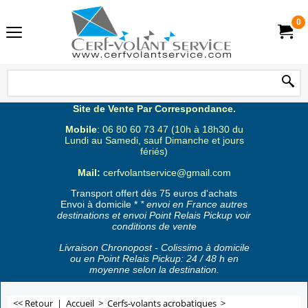
0
Site de Vente Par Correspondance.
Mobile
: 06 80 60 73 47 (10h à 18h30 du
Lundi au Samedi, sauf Dimanche et jours
fériés)
Mail:
cerfvolantservice@gmail.com
Transport offert dès 75 euros d'achats
Envoi à domicile *
* envoi en France autres
destinations et envoi Point Relais Pickup voir
conditions de vente
Livraison Chronopost - Colissimo à domicile
ou en Point Relais Pickup: 24 / 48 h en
moyenne selon la destination.
<< Retour
|
Accueil
>
Cerfs-volants acrobatiques
>