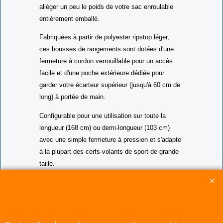
perdu, nettoyer l'apparence de votre collection ou
alléger un peu le poids de votre sac enroulable
entièrement emballé.
Fabriquées à partir de polyester ripstop léger,
ces housses de rangements sont dotées d'une
fermeture à cordon verrouillable pour un accès
facile et d'une poche extérieure dédiée pour
garder votre écarteur supérieur (jusqu'à 60 cm de
long) à portée de main.
Configurable pour une utilisation sur toute la
longueur (168 cm) ou demi-longueur (103 cm)
avec une simple fermeture à pression et s'adapte
à la plupart des cerfs-volants de sport de grande
taille.
CERF-VOLANT SERVICE 53 rue de Thubeauville 62650 Parenty. France
Site de Vente Par Correspondance.