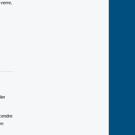
verre,
ler
scendre
en