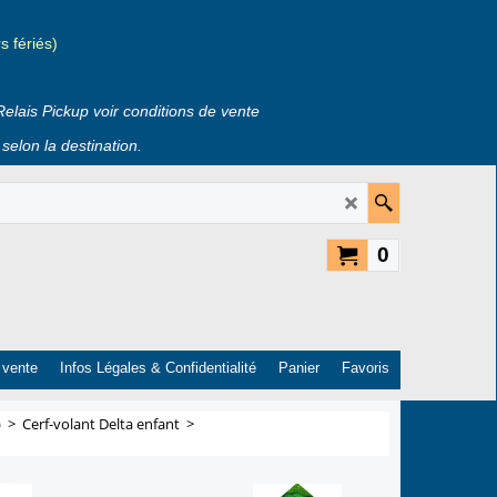
 fériés)
Relais Pickup voir conditions de vente
selon la destination.
0
 vente
Infos Légales & Confidentialité
Panier
Favoris
)
>
Cerf-volant Delta enfant
>