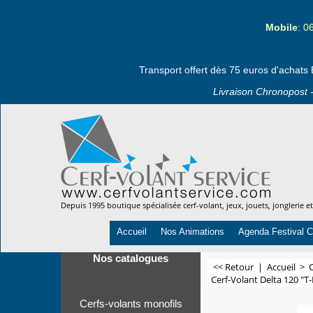
Mobile
: 0
Transport offert dès 75 euros d'achats 
Livraison Chronopost -
Depuis 1995 boutique spécialisée cerf-volant, jeux, jouets, jonglerie e
Accueil
Nos Animations
Agenda Festival C
Nos catalogues
<< Retour
|
Accueil
>
C
Cerf-Volant Delta 120 "T
Cerfs-volants monofils