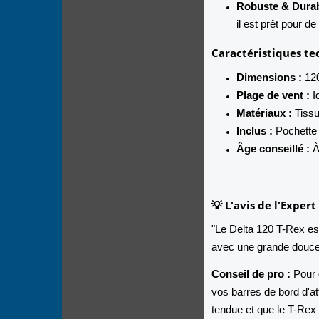
Robuste & Durab
il est prêt pour d
Caractéristiques te
Dimensions :
120
Plage de vent :
I
Matériaux :
Tissu
Inclus :
Pochette 
Âge conseillé :
À 
💡 L'avis de l'Exper
"Le Delta 120 T-Rex est
avec une grande douce
Conseil de pro :
Pour q
vos barres de bord d'att
tendue et que le T-Rex