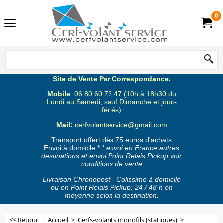
0
Site de Vente Par Correspondance.
Mobile
: 06 80 60 73 47 (10h à 18h30 du
Lundi au Samedi, sauf Dimanche et jours
fériés)
Mail:
cerfvolantservice@gmail.com
Transport offert dès 75 euros d'achats
Envoi à domicile *
* envoi en France autres
destinations et envoi Point Relais Pickup voir
conditions de vente
Livraison Chronopost - Colissimo à domicile
ou en Point Relais Pickup: 24 / 48 h en
moyenne selon la destination.
<< Retour
|
Accueil
>
Cerfs-volants monofils (statiques)
>