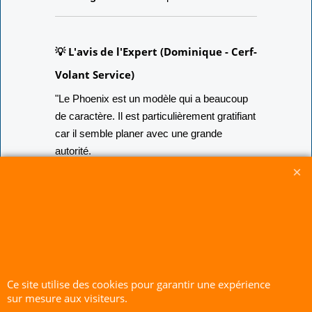
💡 L'avis de l'Expert (Dominique - Cerf-
Volant Service)
"Le Phoenix est un modèle qui a beaucoup
de caractère. Il est particulièrement gratifiant
car il semble planer avec une grande
autorité.
Astuce de montage :
Comme pour tous
nos Deltas, veillez à bien descendre vos
barres de bord d'attaque vers les pointes
d'ailes. Un Phoenix ne doit jamais avoir ses
barres pointées vers son nez ; c'est ce qui
lui permet de tendre sa voilure et de prendre
son envol royalement !"
Ce site utilise des cookies pour garantir une expérience
sur mesure aux visiteurs.
CERF-VOLANT SERVICE 53 rue de Thubeauville 62650 Parenty. France