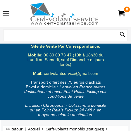
0
Site de Vente Par Correspondance.
Mobile
: 06 80 60 73 47 (10h à 18h30 du
Lundi au Samedi, sauf Dimanche et jours
fériés)
Mail:
cerfvolantservice@gmail.com
Transport offert dès 75 euros d'achats
Envoi à domicile *
* envoi en France autres
destinations et envoi Point Relais Pickup voir
conditions de vente
Livraison Chronopost - Colissimo à domicile
ou en Point Relais Pickup: 24 / 48 h en
moyenne selon la destination.
<< Retour
|
Accueil
>
Cerfs-volants monofils (statiques)
>