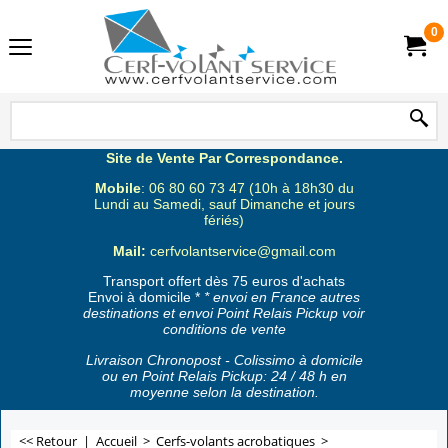
0
Site de Vente Par Correspondance.
Mobile
: 06 80 60 73 47 (10h à 18h30 du
Lundi au Samedi, sauf Dimanche et jours
fériés)
Mail:
cerfvolantservice@gmail.com
Transport offert dès 75 euros d'achats
Envoi à domicile *
* envoi en France autres
destinations et envoi Point Relais Pickup voir
conditions de vente
Livraison Chronopost - Colissimo à domicile
ou en Point Relais Pickup: 24 / 48 h en
moyenne selon la destination.
<< Retour
|
Accueil
>
Cerfs-volants acrobatiques
>