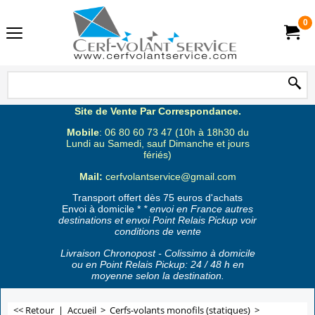
0
Site de Vente Par Correspondance.
Mobile
: 06 80 60 73 47 (10h à 18h30 du
Lundi au Samedi, sauf Dimanche et jours
fériés)
Mail:
cerfvolantservice@gmail.com
Transport offert dès 75 euros d'achats
Envoi à domicile *
* envoi en France autres
destinations et envoi Point Relais Pickup voir
conditions de vente
Livraison Chronopost - Colissimo à domicile
ou en Point Relais Pickup: 24 / 48 h en
moyenne selon la destination.
<< Retour
|
Accueil
>
Cerfs-volants monofils (statiques)
>