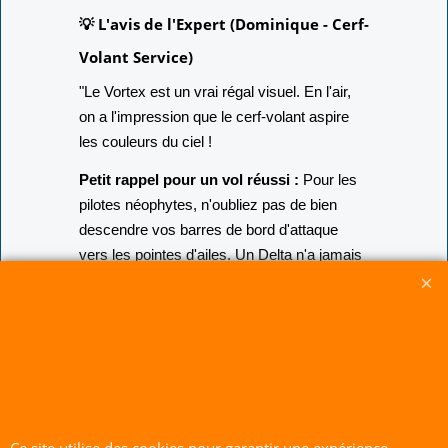
💡 L'avis de l'Expert (Dominique - Cerf-
Volant Service)
"Le Vortex est un vrai régal visuel. En l'air,
on a l'impression que le cerf-volant aspire
les couleurs du ciel !
Petit rappel pour un vol réussi :
Pour les
pilotes néophytes, n'oubliez pas de bien
descendre vos barres de bord d'attaque
vers les pointes d'ailes. Un Delta n'a jamais
ses barres pointées vers son nez ; c'est ce
réglage précis qui assure la stabilité et la
tension de voile nécessaires pour un vol
parfait."
CERF-VOLANT SERVICE 53 rue de Thubeauville 62650 Parenty. France
Site de Vente Par Correspondance.
Vente directe auprès de notre local uniquement sur rendez-vous
Ce site utilise des cookies pour garantir une expérience