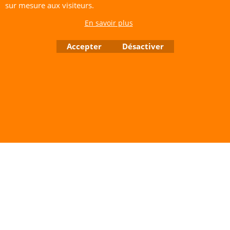
sur mesure aux visiteurs.
CERF-VOLANT SERVICE 53 rue de Thubeauville 62650 Parenty. France
En savoir plus
Site de Vente Par Correspondance.
Vente directe auprès de notre local uniquement sur rendez-vous
Accepter
Désactiver
Tél: 06 80 60 73 47 Mail:
cerfvolantservice@gmail.com
Contactez nous de 10 h à 18 h 30 tous les jours sauf le Dimanche et jours fériés
RCS A 401 633 383 Siret: 401 633 383 00047
TVA: FR 144 01 633 383 Code APE: 4765Z
Boutique en ligne créés avec le logiciel eCommerce ShopFactory