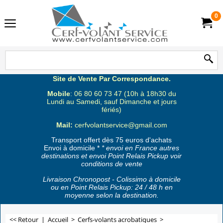
0
Site de Vente Par Correspondance.
Mobile
: 06 80 60 73 47 (10h à 18h30 du
Lundi au Samedi, sauf Dimanche et jours
fériés)
Mail:
cerfvolantservice@gmail.com
Transport offert dès 75 euros d'achats
Envoi à domicile *
* envoi en France autres
destinations et envoi Point Relais Pickup voir
conditions de vente
Livraison Chronopost - Colissimo à domicile
ou en Point Relais Pickup: 24 / 48 h en
moyenne selon la destination.
<< Retour
|
Accueil
>
Cerfs-volants acrobatiques
>