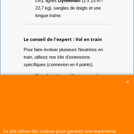
cm), lignes
Dyneema®
(2 x 23 m /
22,7 kg), sangles de doigts et une
longue traîne.
Le conseil de l'expert : Vol en train
Pour faire évoluer plusieurs Neutrinos en
train, utilisez nos kits d'extensions
spécifiques (connexion en 4 points).
Note logistique :
Si vous couplez
plus de 3 cerfs-volants, nous
recommandons de passer sur des
lignes plus résistantes (38 kg à 75 kg
selon le nombre) et d'utiliser des
sangles de confort Prism
pour
remplacer les sangles de doigts
d'origine.
Ce site utilise des cookies pour garantir une expérience