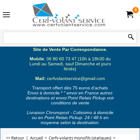
0
Site de Vente Par Correspondance.
Mobile
: 06 80 60 73 47 (10h à 18h30 du
Lundi au Samedi, sauf Dimanche et jours
fériés)
Mail:
cerfvolantservice@gmail.com
Transport offert dès 75 euros d'achats
Envoi à domicile *
* envoi en France autres
destinations et envoi Point Relais Pickup voir
conditions de vente
Livraison Chronopost - Colissimo à domicile
ou en Point Relais Pickup: 24 / 48 h en
moyenne selon la destination.
<< Retour
|
Accueil
>
Cerfs-volants monofils (statiques)
>