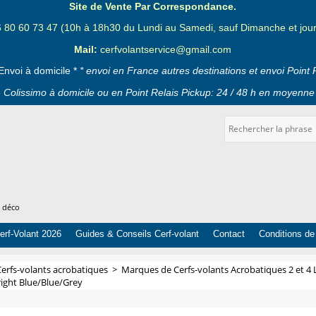
Site de Vente Par Correspondance.
6 80 60 73 47 (10h à 18h30 du Lundi au Samedi, sauf Dimanche et jours
Mail:
cerfvolantservice@gmail.com
Envoi à domicile *
* envoi en France autres destinations et envoi Point 
 Colissimo à domicile ou en Point Relais Pickup: 24 / 48 h en moyenne 
t déco
erf-Volant 2026
Guides & Conseils Cerf-volant
Contact
Conditions de
Cerfs-volants acrobatiques
>
Marques de Cerfs-volants Acrobatiques 2 et 4 
right Blue/Blue/Grey