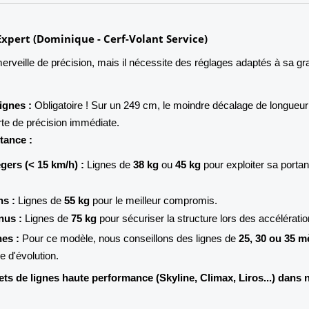
'Expert (Dominique - Cerf-Volant Service)
erveille de précision, mais il nécessite des réglages adaptés à sa g
ignes :
Obligatoire ! Sur un 249 cm, le moindre décalage de longueur
rte de précision immédiate.
tance :
égers (< 15 km/h) :
Lignes de
38 kg
ou
45 kg
pour exploiter sa porta
s :
Lignes de
55 kg
pour le meilleur compromis.
nus :
Lignes de
75 kg
pour sécuriser la structure lors des accélératio
es :
Pour ce modèle, nous conseillons des lignes de
25, 30 ou 35 m
e d'évolution.
ts de lignes haute performance (Skyline, Climax, Liros...) dans 