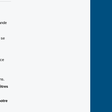
rande
 se
nce
ns.
ètres
notre