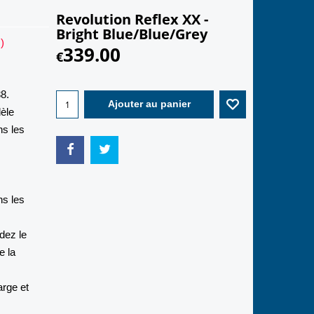
Revolution Reflex XX -
Bright Blue/Blue/Grey
)
339.00
€
88.
Ajouter au panier
èle
ns les
ns les
dez le
e la
arge et