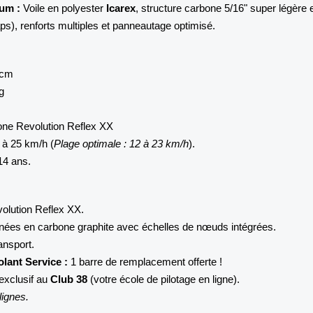
um :
Voile en polyester
Icarex
, structure carbone 5/16" super légère 
aps), renforts multiples et panneautage optimisé.
 cm
g
ne Revolution Reflex XX
 à 25 km/h (
Plage optimale : 12 à 23 km/h
).
14 ans.
volution Reflex XX.
nées en carbone graphite avec échelles de nœuds intégrées.
ansport.
lant Service :
1 barre de remplacement offerte !
exclusif au
Club 38
(votre école de pilotage en ligne).
lignes.