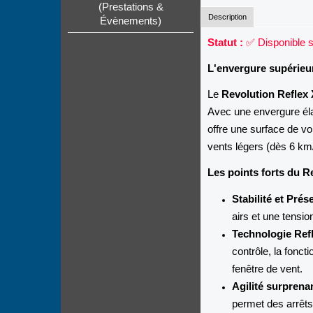
(Prestations &
Description
Évènements)
Statut :
✅ Disponible s
L'envergure supérieur
Le
Revolution Reflex
Avec une envergure él
offre une surface de vo
vents légers (dès 6 km
Les points forts du R
Stabilité et Prés
airs et une tensio
Technologie Refl
contrôle, la fonct
fenêtre de vent.
Agilité surprenan
permet des arrêts