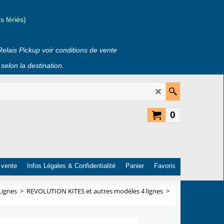
 fériés)
Relais Pickup voir conditions de vente
selon la destination.
0
 vente
Infos Légales & Confidentialité
Panier
Favoris
Lignes
>
REVOLUTION KITES et autres modèles 4 lignes
>