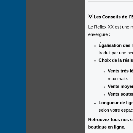
💡 Les Conseils de l
Le Reflex XX est une m
envergure :
Égalisation des l
traduit par une pe
Choix de la résis
Vents très l
maximale.
Vents moyen
Vents soute
Longueur de lign
selon votre espac
Retrouvez tous nos se
boutique en ligne.