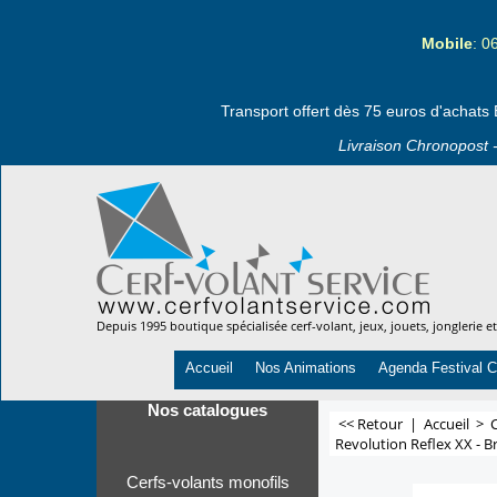
Mobile
: 0
Transport offert dès 75 euros d'achats 
Livraison Chronopost -
Depuis 1995 boutique spécialisée cerf-volant, jeux, jouets, jonglerie e
Accueil
Nos Animations
Agenda Festival C
Nos catalogues
<< Retour
|
Accueil
>
Revolution Reflex XX - B
Cerfs-volants monofils