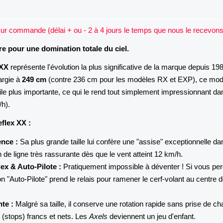
ur commande (délai + ou - 2 à 4 jours le temps que nous le recevons
e pour une domination totale du ciel.
 XX
représente l'évolution la plus significative de la marque depuis 19
argie à
249 cm
(contre 236 cm pour les modèles RX et EXP), ce mod
ile plus importante, ce qui le rend tout simplement impressionnant da
/h).
eflex XX :
ence :
Sa plus grande taille lui confère une "assise" exceptionnelle da
n de ligne très rassurante dès que le vent atteint 12 km/h.
ex & Auto-Pilote :
Pratiquement impossible à déventer ! Si vous per
ion "Auto-Pilote" prend le relais pour ramener le cerf-volant au centre d
te :
Malgré sa taille, il conserve une rotation rapide sans prise de ch
 (stops) francs et nets. Les
Axels
deviennent un jeu d'enfant.