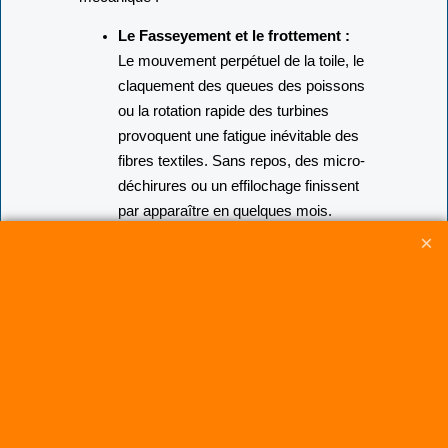
Le Fasseyement et le frottement :
Le mouvement perpétuel de la toile, le
claquement des queues des poissons
ou la rotation rapide des turbines
provoquent une fatigue inévitable des
fibres textiles. Sans repos, des micro-
déchirures ou un effilochage finissent
par apparaître en quelques mois.
La fatigue des fixations :
Les
rotations rapides et les changements
d'axe exercent une tension continue
sur les cordages, les brides et surtout
sur les émerillons (attaches rotatives).
Nos conseils de pro pour préserver votre
matériel :
Ces articles de décoration et de loisir