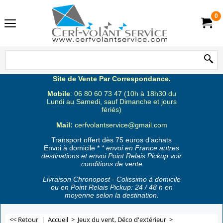
0
Site de Vente Par Correspondance.
Mobile
: 06 80 60 73 47 (10h à 18h30 du
Lundi au Samedi, sauf Dimanche et jours
fériés)
Mail:
cerfvolantservice@gmail.com
Transport offert dès 75 euros d'achats
Envoi à domicile *
* envoi en France autres
destinations et envoi Point Relais Pickup voir
conditions de vente
Livraison Chronopost - Colissimo à domicile
ou en Point Relais Pickup: 24 / 48 h en
moyenne selon la destination.
<< Retour
|
Accueil
>
Jeux du vent, Déco d'extérieur
>