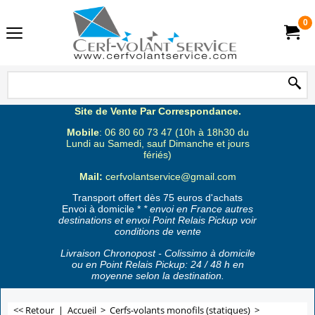
0
Site de Vente Par Correspondance.
Mobile
: 06 80 60 73 47 (10h à 18h30 du
Lundi au Samedi, sauf Dimanche et jours
fériés)
Mail:
cerfvolantservice@gmail.com
Transport offert dès 75 euros d'achats
Envoi à domicile *
* envoi en France autres
destinations et envoi Point Relais Pickup voir
conditions de vente
Livraison Chronopost - Colissimo à domicile
ou en Point Relais Pickup: 24 / 48 h en
moyenne selon la destination.
<< Retour
|
Accueil
>
Cerfs-volants monofils (statiques)
>