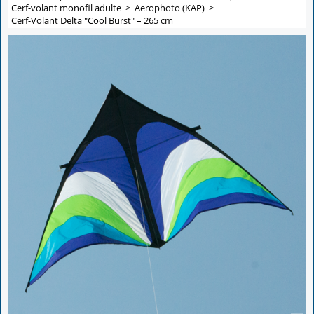
Cerf-volant monofil adulte
>
Aerophoto (KAP)
>
Cerf-Volant Delta "Cool Burst" – 265 cm