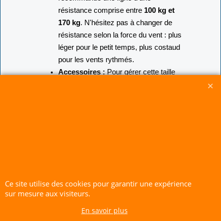
résistance comprise entre
100 kg et
170 kg
. N'hésitez pas à changer de
résistance selon la force du vent : plus
léger pour le petit temps, plus costaud
pour les vents rythmés.
Accessoires :
Pour gérer cette taille
sans fatigue, les poignées de type
Rondo 250 mm
sont les plus
adaptées.
Astuce technique :
Pour les
débutants, attention au montage ! Les
barres de bord d'attaque doivent
toujours être descendues vers les
pointes d'ailes. Ne les pointez jamais
Ce site utilise des cookies pour garantir une expérience
vers le nez, au risque de
sur mesure aux visiteurs.
compromettre la stabilité de l'appareil."
En savoir plus