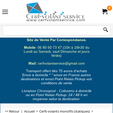
0
Site de Vente Par Correspondance.
Mobile
: 06 80 60 73 47 (10h à 18h30 du
Lundi au Samedi, sauf Dimanche et jours
fériés)
Mail:
cerfvolantservice@gmail.com
Transport offert dès 75 euros d'achats
Envoi à domicile *
* envoi en France autres
destinations et envoi Point Relais Pickup voir
conditions de vente
Livraison Chronopost - Colissimo à domicile
ou en Point Relais Pickup: 24 / 48 h en
moyenne selon la destination.
<< Retour
|
Accueil
>
Cerfs-volants monofils (statiques)
>