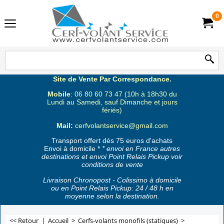
0
Site de Vente Par Correspondance.
Mobile
: 06 80 60 73 47 (10h à 18h30 du
Lundi au Samedi, sauf Dimanche et jours
fériés)
Mail:
cerfvolantservice@gmail.com
Transport offert dès 75 euros d'achats
Envoi à domicile *
* envoi en France autres
destinations et envoi Point Relais Pickup voir
conditions de vente
Livraison Chronopost - Colissimo à domicile
ou en Point Relais Pickup: 24 / 48 h en
moyenne selon la destination.
<< Retour
|
Accueil
>
Cerfs-volants monofils (statiques)
>