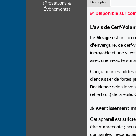
Description
(Prestations &
Évènements)
✅ Disponible sur comm
L'avis de Cerf-Volan
Le
Mirage
est un incon
d'envergure
, ce cerf-v
incroyable et une vite
avec une vivacité surpr
Conçu pour les pilotes
d'encaisser de fortes 
l'incidence selon le ve
(et le bruit) de la voile
⚠️ Avertissement I
Cet appareil est
strict
être surprenante ; nou
contraintes mécaniques