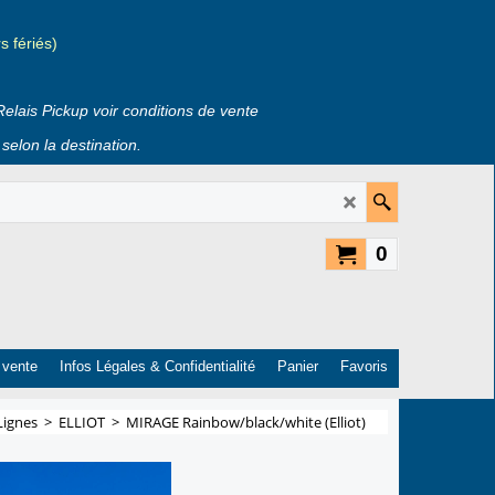
 fériés)
Relais Pickup voir conditions de vente
selon la destination.
0
 vente
Infos Légales & Confidentialité
Panier
Favoris
Lignes
>
ELLIOT
>
MIRAGE Rainbow/black/white (Elliot)