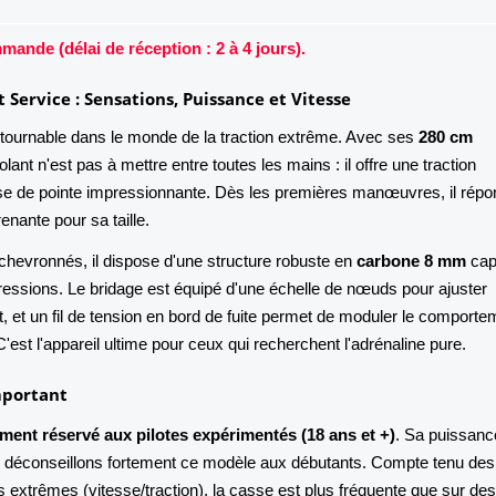
ande (délai de réception : 2 à 4 jours).
t Service : Sensations, Puissance et Vitesse
tournable dans le monde de la traction extrême. Avec ses
280 cm
olant n'est pas à mettre entre toutes les mains : il offre une traction
sse de pointe impressionnante. Dès les premières manœuvres, il répo
enante pour sa taille.
 chevronnés, il dispose d'une structure robuste en
carbone 8 mm
cap
pressions. Le bridage est équipé d'une échelle de nœuds pour ajuster
nt, et un fil de tension en bord de fuite permet de moduler le comporte
. C'est l'appareil ultime pour ceux qui recherchent l'adrénaline pure.
mportant
ement réservé aux pilotes expérimentés (18 ans et +)
. Sa puissanc
s déconseillons fortement ce modèle aux débutants. Compte tenu des
 extrêmes (vitesse/traction), la casse est plus fréquente que sur des