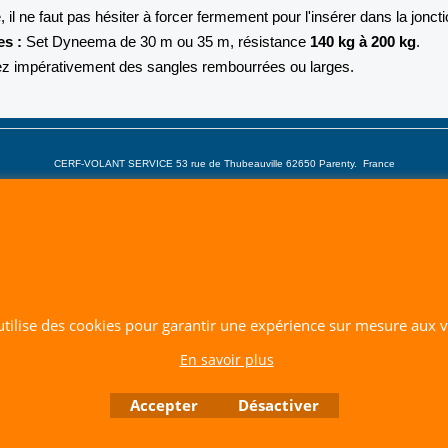
e, il ne faut pas hésiter à forcer fermement pour l'insérer dans la joncti
es :
Set Dyneema de 30 m ou 35 m, résistance
140 kg à 200 kg
.
ez impérativement des sangles rembourrées ou larges.
CERF-VOLANT SERVICE 53 rue de Thubeauville 62650 Parenty. France
Site de Vente Par Correspondance.
Vente directe auprès de notre local uniquement sur rendez-vous
Tél: 06 80 60 73 47 Mail:
cerfvolantservice@gmail.com
Contactez nous de 10 h à 18 h 30 tous les jours sauf le Dimanche et jours fériés
RCS A 401 633 383 Siret: 401 633 383 00047
TVA: FR 144 01 633 383 Code APE: 4765Z
 utilise des cookies pour garantir une expérience sur mesure aux vi
En savoir plus
Boutique en ligne créés avec le logiciel eCommerce ShopFactory
Accepter
Désactiver