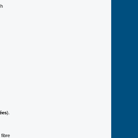
ch
nées
).
fibre