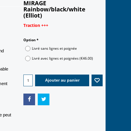
MIRAGE
Rainbow/black/white
(Elliot)
Traction +++
283.00
€
Option
*
nd
Livré sans lignes et poignée
Livré avec lignes et poignées
(
€46.00
)
able
ment
Ajouter au panier
e peut