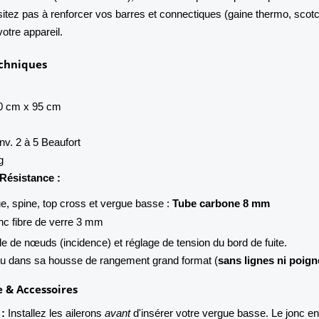
sitez pas à renforcer vos barres et connectiques (gaine thermo, scot
otre appareil.
echniques
 cm x 95 cm
nv. 2 à 5 Beaufort
g
Résistance :
e, spine, top cross et vergue basse :
Tube carbone 8 mm
nc fibre de verre 3 mm
e de nœuds (incidence) et réglage de tension du bord de fuite.
nu dans sa housse de rangement grand format (
sans lignes ni poig
 & Accessoires
:
Installez les ailerons
avant
d'insérer votre vergue basse. Le jonc en 