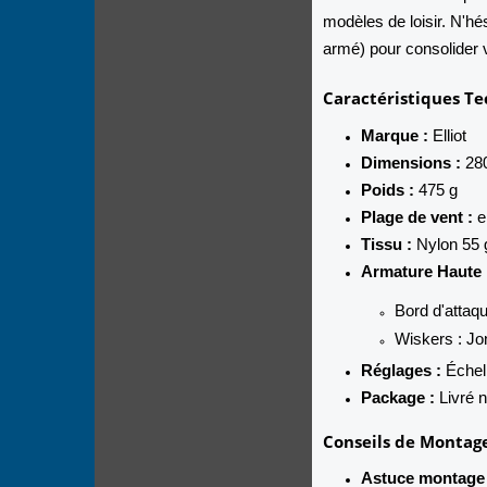
modèles de loisir. N'hé
armé) pour consolider v
Caractéristiques T
Marque :
Elliot
Dimensions :
280
Poids :
475 g
Plage de vent :
e
Tissu :
Nylon 55 
Armature Haute 
Bord d'attaqu
Wiskers : Jo
Réglages :
Échell
Package :
Livré 
Conseils de Montage
Astuce montage 