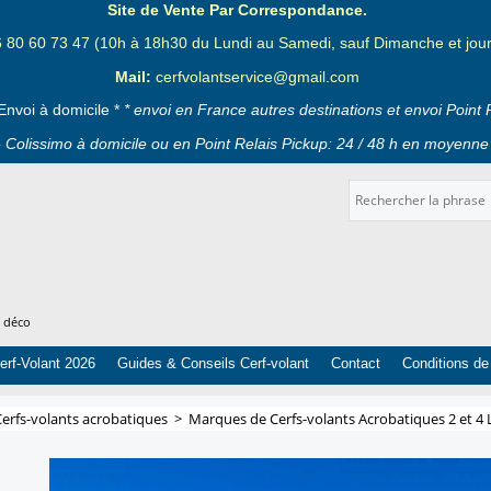
Site de Vente Par Correspondance.
6 80 60 73 47 (10h à 18h30 du Lundi au Samedi, sauf Dimanche et jours
Mail:
cerfvolantservice@gmail.com
Envoi à domicile *
* envoi en France autres destinations et envoi Point 
 Colissimo à domicile ou en Point Relais Pickup: 24 / 48 h en moyenne 
t déco
erf-Volant 2026
Guides & Conseils Cerf-volant
Contact
Conditions de
Cerfs-volants acrobatiques
>
Marques de Cerfs-volants Acrobatiques 2 et 4 