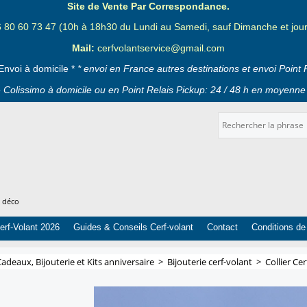
Site de Vente Par Correspondance.
6 80 60 73 47 (10h à 18h30 du Lundi au Samedi, sauf Dimanche et jours
Mail:
cerfvolantservice@gmail.com
Envoi à domicile *
* envoi en France autres destinations et envoi Point 
 Colissimo à domicile ou en Point Relais Pickup: 24 / 48 h en moyenne 
t déco
erf-Volant 2026
Guides & Conseils Cerf-volant
Contact
Conditions de
adeaux, Bijouterie et Kits anniversaire
>
Bijouterie cerf-volant
>
Collier Ce