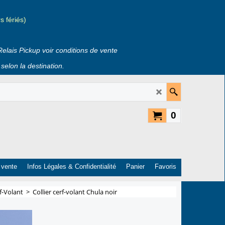
 fériés)
Relais Pickup voir conditions de vente
selon la destination.
0
 vente
Infos Légales & Confidentialité
Panier
Favoris
rf-Volant
>
Collier cerf-volant Chula noir