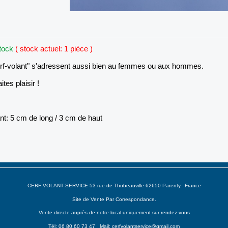
stock
( stock actuel: 1 pièce )
erf-volant" s'adressent aussi bien au femmes ou aux hommes.
ites plaisir !
nt: 5 cm de long / 3 cm de haut
CERF-VOLANT SERVICE 53 rue de Thubeauville 62650 Parenty. France
Site de Vente Par Correspondance.
Vente directe auprès de notre local uniquement sur rendez-vous
Tél: 06 80 60 73 47 Mail:
cerfvolantservice@gmail.com