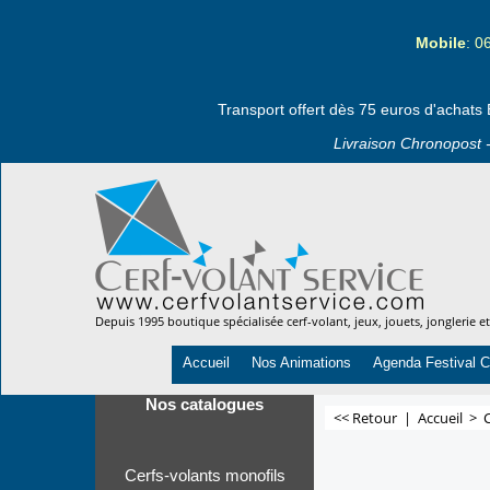
Mobile
: 0
Transport offert dès 75 euros d'achats 
Livraison Chronopost -
Depuis 1995 boutique spécialisée cerf-volant, jeux, jouets, jonglerie e
Accueil
Nos Animations
Agenda Festival C
Nos catalogues
<< Retour
|
Accueil
>
C
Cerfs-volants monofils