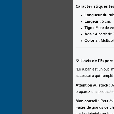
Caractéristiques te
Longueur du rub
Largeur :
5 cm.
Tige :
Fibre de ve
Âge :
À partir de 
Coloris :
Multicol
💡 L'avis de l'Exper
"Le ruban est un outil m
accessoire qui 'remplit'
Attention au stock :
À 
préparez un spectacle 
Mon conseil :
Pour évi
Faites de grands cercl
sur les tutoriels en l