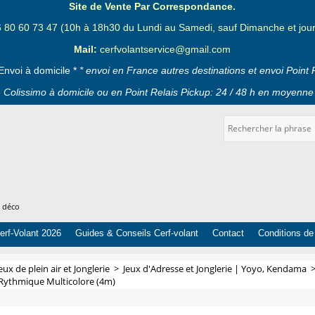
Site de Vente Par Correspondance.
6 80 60 73 47 (10h à 18h30 du Lundi au Samedi, sauf Dimanche et jours
Mail:
cerfvolantservice@gmail.com
Envoi à domicile *
* envoi en France autres destinations et envoi Point 
 Colissimo à domicile ou en Point Relais Pickup: 24 / 48 h en moyenne 
t déco
erf-Volant 2026
Guides & Conseils Cerf-volant
Contact
Conditions de
eux de plein air et Jonglerie
>
Jeux d'Adresse et Jonglerie | Yoyo, Kendama
ythmique Multicolore (4m)