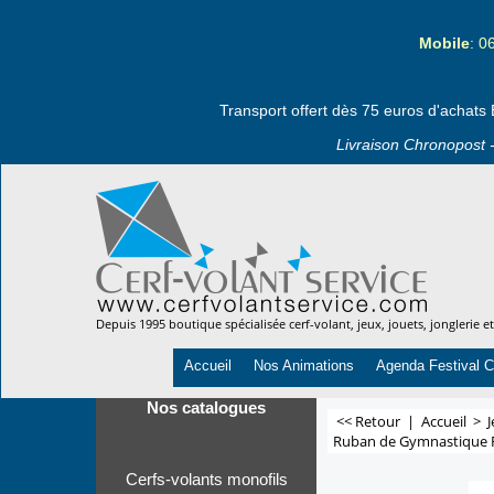
Mobile
: 0
Transport offert dès 75 euros d'achats 
Livraison Chronopost -
Depuis 1995 boutique spécialisée cerf-volant, jeux, jouets, jonglerie e
Accueil
Nos Animations
Agenda Festival C
Nos catalogues
<< Retour
|
Accueil
>
J
Ruban de Gymnastique R
Cerfs-volants monofils