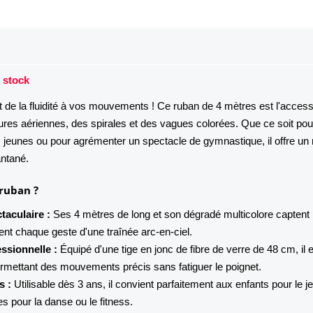
 stock
t de la fluidité à vos mouvements ! Ce ruban de 4 mètres est l'access
gures aériennes, des spirales et des vagues colorées. Que ce soit pou
us jeunes ou pour agrémenter un spectacle de gymnastique, il offre un
antané.
 ruban ?
taculaire :
Ses 4 mètres de long et son dégradé multicolore captent 
ent chaque geste d'une traînée arc-en-ciel.
essionnelle :
Équipé d'une tige en jonc de fibre de verre de 48 cm, il 
 permettant des mouvements précis sans fatiguer le poignet.
s :
Utilisable dès 3 ans, il convient parfaitement aux enfants pour le je
es pour la danse ou le fitness.