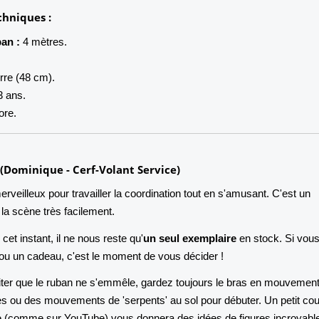
chniques :
an :
4 mètres.
rre (48 cm).
3 ans.
ore.
t (Dominique - Cerf-Volant Service)
erveilleux pour travailler la coordination tout en s'amusant. C'est un
 la scène très facilement.
cet instant, il ne nous reste qu'
un seul exemplaire
en stock. Si vou
ou un cadeau, c'est le moment de vous décider !
ter que le ruban ne s'emmêle, gardez toujours le bras en mouvement
es ou des mouvements de 'serpents' au sol pour débuter. Un petit cou
igne (comme sur YouTube) vous donnera des idées de figures incroyabl