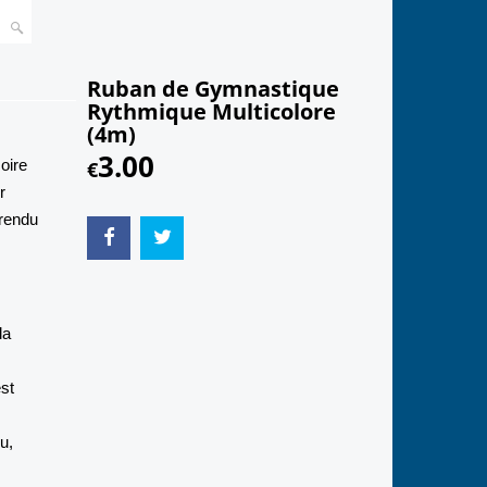
Ruban de Gymnastique
Rythmique Multicolore
(4m)
3.00
oire
€
r
 rendu
la
est
u,