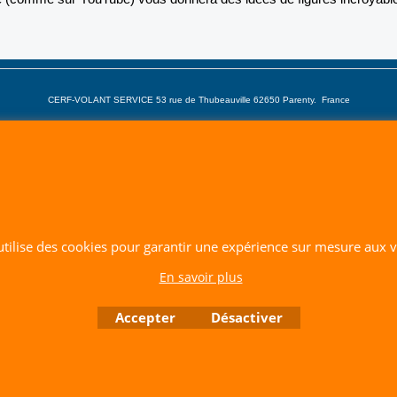
CERF-VOLANT SERVICE 53 rue de Thubeauville 62650 Parenty. France
Site de Vente Par Correspondance.
Vente directe auprès de notre local uniquement sur rendez-vous
Tél: 06 80 60 73 47 Mail:
cerfvolantservice@gmail.com
Contactez nous de 10 h à 18 h 30 tous les jours sauf le Dimanche et jours fériés
RCS A 401 633 383 Siret: 401 633 383 00047
TVA: FR 144 01 633 383 Code APE: 4765Z
 utilise des cookies pour garantir une expérience sur mesure aux vi
En savoir plus
Boutique en ligne créés avec le logiciel eCommerce ShopFactory
Accepter
Désactiver