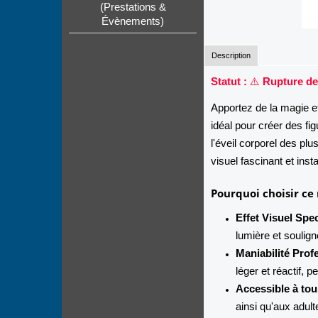
(Prestations &
Évènements)
Description
Statut :
⚠️
Rupture de
Apportez de la magie e
idéal pour créer des fi
l'éveil corporel des pl
visuel fascinant et inst
Pourquoi choisir ce
Effet Visuel Spec
lumière et soulign
Maniabilité Prof
léger et réactif,
Accessible à tou
ainsi qu'aux adult