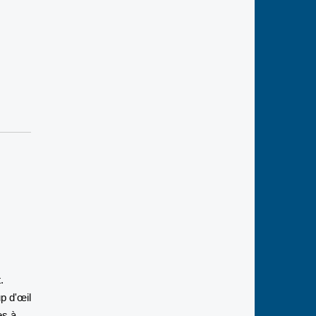
s
.
p d'œil
es à