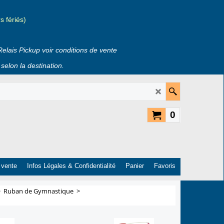
 fériés)
Relais Pickup voir conditions de vente
selon la destination.
0
 vente
Infos Légales & Confidentialité
Panier
Favoris
>
Ruban de Gymnastique
>