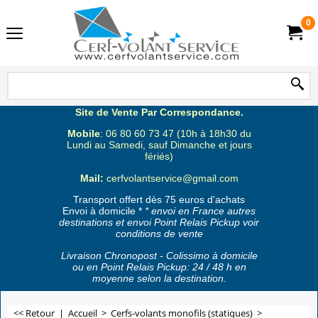
0
Site de Vente Par Correspondance.
Mobile
: 06 80 60 73 47 (10h à 18h30 du
Lundi au Samedi, sauf Dimanche et jours
fériés)
Mail:
cerfvolantservice@gmail.com
Transport offert dès 75 euros d'achats
Envoi à domicile *
* envoi en France autres
destinations et envoi Point Relais Pickup voir
conditions de vente
Livraison Chronopost - Colissimo à domicile
ou en Point Relais Pickup: 24 / 48 h en
moyenne selon la destination.
<< Retour
|
Accueil
>
Cerfs-volants monofils (statiques)
>